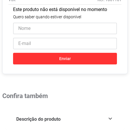
Vitamina D
8
º
Este produto não está disponível no momento
Absorvente
9
º
Quero saber quando estiver disponível
Lavitan
10
º
Enviar
Confira também
Descrição do produto