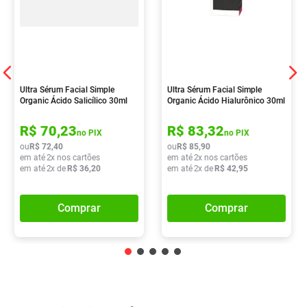
Ultra Sérum Facial Simple
Ultra Sérum Facial Simple
Organic Ácido Salicílico 30ml
Organic Ácido Hialurônico 30ml
R$
70
,
23
R$
83
,
32
no PIX
no PIX
ou
R$
72
,
40
ou
R$
85
,
90
em até
2
x nos cartões
em até
2
x nos cartões
em até
2
x de
R$
36
,
20
em até
2
x de
R$
42
,
95
Comprar
Comprar