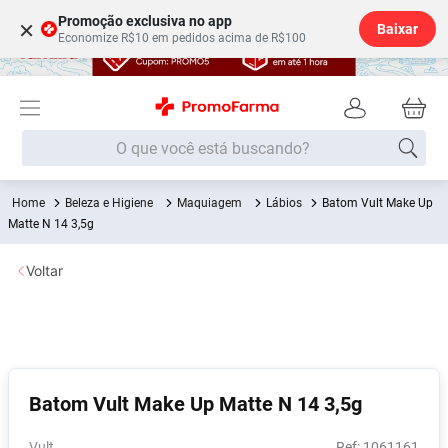
Promoção exclusiva no app
×
Baixar
Economize R$10 em pedidos acima de R$100
O que você está buscando?
Beleza e Higiene
Maquiagem
Lábios
Batom Vult Make Up
Termos mais buscados
Matte N 14 3,5g
Fralda
1
º
Voltar
Lenço Umedecido
2
º
Medley
3
º
Fralda Xg
4
º
Fralda G
5
º
Batom Vult Make Up Matte N 14 3,5g
Shampoo
6
º
Desodorante
7
º
Vult
:
1061161