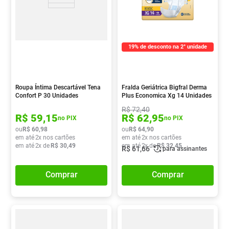
19% de desconto na 2° unidade
Roupa Íntima Descartável Tena
Fralda Geriátrica Bigfral Derma
Confort P 30 Unidades
Plus Economica Xg 14 Unidades
R$
72
,
40
R$
59
,
15
R$
62
,
95
no PIX
no PIX
ou
R$
60
,
98
ou
R$
64
,
90
em até
2
x nos cartões
em até
2
x nos cartões
em até
2
x de
R$
30
,
49
em até
2
x de
R$
32
,
45
R$
61
,
66
para assinantes
Comprar
Comprar