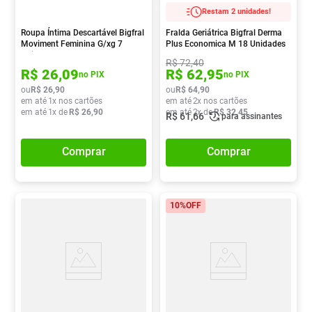
Restam 2 unidades!
Roupa Íntima Descartável Bigfral
Fralda Geriátrica Bigfral Derma
Moviment Feminina G/xg 7
Plus Economica M 18 Unidades
Unidades
R$
72
,
40
R$
26
,
09
R$
62
,
95
no PIX
no PIX
ou
R$
26
,
90
ou
R$
64
,
90
em até
1
x nos cartões
em até
2
x nos cartões
em até
1
x de
R$
26
,
90
em até
2
x de
R$
32
,
45
R$
61
,
66
para assinantes
Comprar
Comprar
10%
OFF