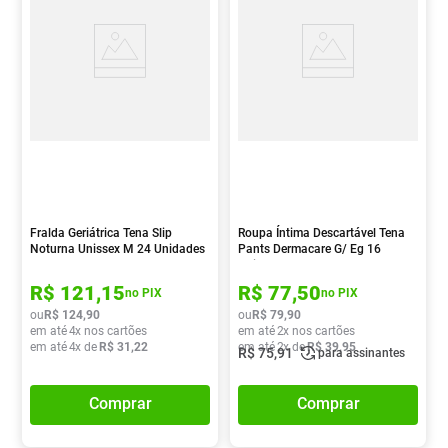
Fralda Geriátrica Tena Slip
Roupa Íntima Descartável Tena
Noturna Unissex M 24 Unidades
Pants Dermacare G/ Eg 16
Unidades
R$
121
,
15
R$
77
,
50
no PIX
no PIX
ou
R$
124
,
90
ou
R$
79
,
90
em até
4
x nos cartões
em até
2
x nos cartões
em até
4
x de
R$
31
,
22
em até
2
x de
R$
39
,
95
R$
75
,
91
para assinantes
Comprar
Comprar