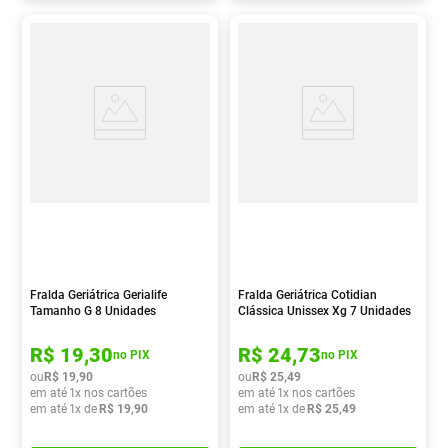
Fralda Geriátrica Gerialife
Fralda Geriátrica Cotidian
Tamanho G 8 Unidades
Clássica Unissex Xg 7 Unidades
R$
19
,
30
R$
24
,
73
no PIX
no PIX
ou
R$
19
,
90
ou
R$
25
,
49
em até
1
x nos cartões
em até
1
x nos cartões
em até
1
x de
R$
19
,
90
em até
1
x de
R$
25
,
49