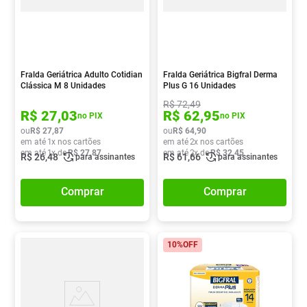
Fralda Geriátrica Adulto Cotidian
Fralda Geriátrica Bigfral Derma
Clássica M 8 Unidades
Plus G 16 Unidades
R$
72
,
49
R$
27
,
03
R$
62
,
95
no PIX
no PIX
ou
R$
27
,
87
ou
R$
64
,
90
em até
1
x nos cartões
em até
2
x nos cartões
em até
1
x de
R$
27
,
87
em até
2
x de
R$
32
,
45
R$
26
,
48
R$
61
,
66
para assinantes
para assinantes
Comprar
Comprar
10%
OFF