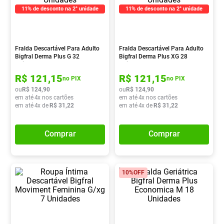
11% de desconto na 2° unidade
11% de desconto na 2° unidade
Pampers Confort Sec
8
º
Vitamina D
9
º
Soro Fisiológico
10
º
Fralda Descartável Para Adulto
Fralda Descartável Para Adulto
Bigfral Derma Plus G 32
Bigfral Derma Plus XG 28
Unidades
Unidades
R$
121
,
15
R$
121
,
15
no PIX
no PIX
ou
R$
124
,
90
ou
R$
124
,
90
em até
4
x nos cartões
em até
4
x nos cartões
em até
4
x de
R$
31
,
22
em até
4
x de
R$
31
,
22
Comprar
Comprar
10%
OFF