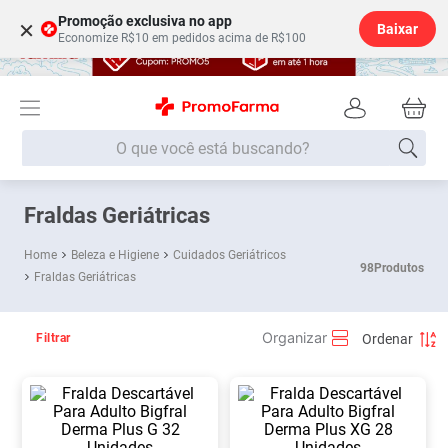
Promoção exclusiva no app
×
Baixar
Economize R$10 em pedidos acima de R$100
O que você está buscando?
Termos mais buscados
Fraldas Geriátricas
Fralda
1
º
Beleza e Higiene
Cuidados Geriátricos
98
Produtos
Fraldas Geriátricas
Lenço Umedecido
2
º
Medley
3
º
Filtrar
Fralda Xg
4
º
Fralda G
5
º
Shampoo
6
º
Desodorante
7
º