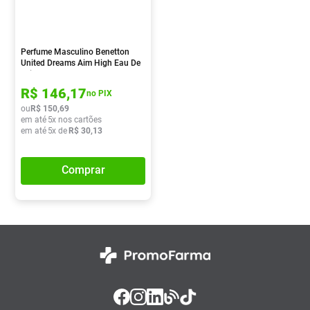
Absorvente
8
º
Pampers Confort Sec
9
º
Perfume Masculino Benetton
Lavitan
10
º
United Dreams Aim High Eau De
Toilette 100ml
R$
146
,
17
no PIX
ou
R$
150
,
69
em até
5
x nos cartões
em até
5
x de
R$
30
,
13
Comprar