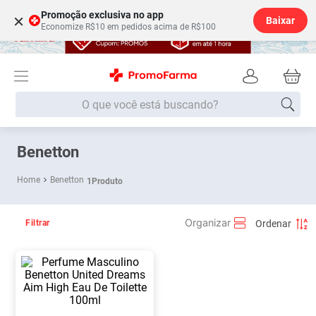
Promoção exclusiva no app
×
Baixar
Economize R$10 em pedidos acima de R$100
O que você está buscando?
Termos mais buscados
Benetton
Fralda
1
º
Benetton
1
Produto
Lenço Umedecido
2
º
Medley
3
º
Filtrar
Fralda Xg
4
º
Fralda G
5
º
Desodorante
6
º
Shampoo
7
º