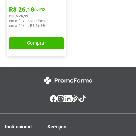
R$
26
,
18
no PIX
ou
R$
26
,
99
em até
1
x nos cartões
em até
1
x de
R$
26
,
99
Comprar
Institucional
Serviços