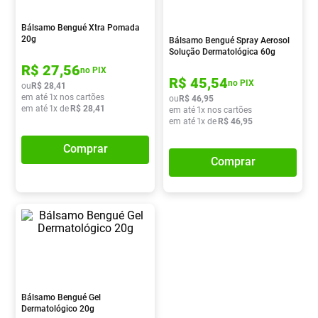
Absorvente
8
º
Bálsamo Bengué Xtra Pomada
Lavitan
9
º
20g
Bálsamo Bengué Spray Aerosol
Solução Dermatológica 60g
Vitamina D
10
º
R$
27
,
56
no PIX
R$
45
,
54
no PIX
ou
R$
28
,
41
em até
1
x nos cartões
ou
R$
46
,
95
em até
1
x de
R$
28
,
41
em até
1
x nos cartões
em até
1
x de
R$
46
,
95
Comprar
Comprar
Bálsamo Bengué Gel
Dermatológico 20g