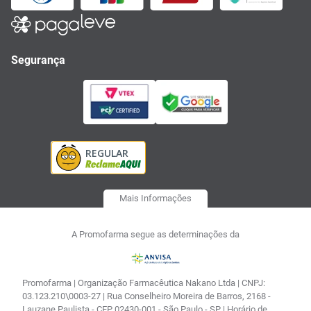
Segurança
Mais Informações
A Promofarma segue as determinações da
Promofarma | Organização Farmacêutica Nakano Ltda | CNPJ:
03.123.210\0003-27 | Rua Conselheiro Moreira de Barros, 2168 -
Lauzane Paulista - CEP 02430-001 - São Paulo - SP | Horário de