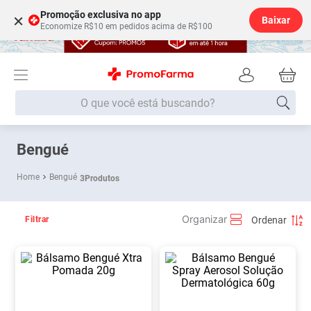
Promoção exclusiva no app
×
Baixar
Economize R$10 em pedidos acima de R$100
O que você está buscando?
Termos mais buscados
Bengué
Fralda
1
º
Bengué
3
Produtos
Medley
2
º
Lenço Umedecido
3
º
Filtrar
Fralda Xg
4
º
Fralda G
5
º
Shampoo
6
º
Desodorante
7
º