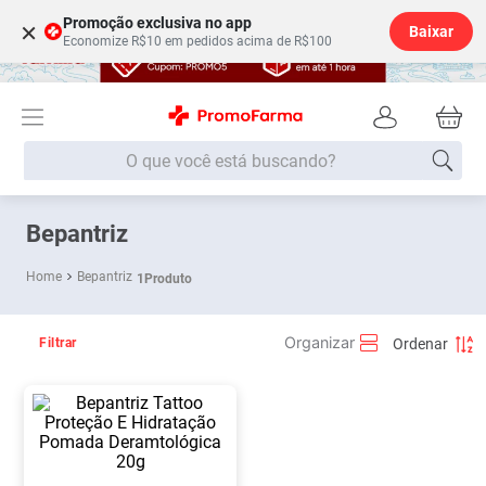
Promoção exclusiva no app
×
Baixar
Economize R$10 em pedidos acima de R$100
O que você está buscando?
Termos mais buscados
Bepantriz
Fralda
1
º
Bepantriz
1
Produto
Lenço Umedecido
2
º
Medley
3
º
Filtrar
Fralda Xg
4
º
Fralda G
5
º
Desodorante
6
º
Shampoo
7
º