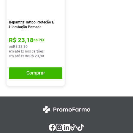
Pampers Confort Sec
8
º
Vitamina D
9
º
Bepantriz Tattoo Proteção E
Soro Fisiológico
10
º
Hidratação Pomada
Deramtológica 20g
R$
23
,
18
no PIX
ou
R$
23
,
90
em até
1
x nos cartões
em até
1
x de
R$
23
,
90
Comprar