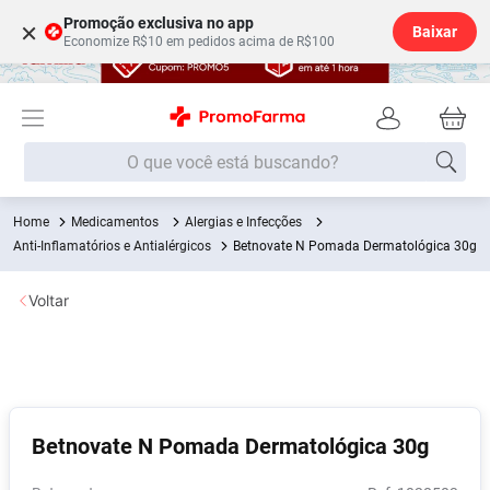
Promoção exclusiva no app
×
Baixar
Economize R$10 em pedidos acima de R$100
O que você está buscando?
Medicamentos
Alergias e Infecções
Termos mais buscados
Anti-Inflamatórios e Antialérgicos
Betnovate N Pomada Dermatológica 30g
Fralda
1
º
Voltar
Lenço Umedecido
2
º
Medley
3
º
Fralda Xg
4
º
Fralda G
5
º
Betnovate N Pomada Dermatológica 30g
Desodorante
6
º
Shampoo
7
º