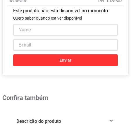
Betnovate
:
1028503
Absorvente
8
º
Este produto não está disponível no momento
Pampers Confort Sec
9
º
Quero saber quando estiver disponível
Lavitan
10
º
Enviar
Confira também
Descrição do produto