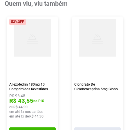
Quem viu, viu também
53%
OFF
Allexofedrin 180mg 10
Cloridrato De
Comprimidos Revestidos
Ciclobenzaprina 5mg Globo
Pharma 30 Comprimidos
R$
96
,
48
R$
43
,
55
no PIX
ou
R$
44
,
90
em até
1
x nos cartões
em até
1
x de
R$
44
,
90