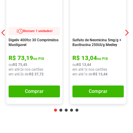
Restam 1 unidades!
Digeliv 400fcc 30 Comprimidos
Sulfato de Neomicina 5mg/g +
Mastigavel
Bacitracina 250UI/g Medley
Genérico Pomada
Dermatológica 15g
R$
73
,
19
R$
13
,
04
no PIX
no PIX
ou
R$
75
,
45
ou
R$
13
,
44
em até
2
x nos cartões
em até
1
x nos cartões
em até
2
x de
R$
37
,
72
em até
1
x de
R$
13
,
44
Comprar
Comprar