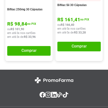
Bifilac Sii 30 Cápsulas
Absorvente
8
º
Bifilac 250mg 30 Cápsulas
Lavitan
9
º
R$
161
,
41
no PIX
Vitamina D
10
º
R$
98
,
84
no PIX
ou
R$
166
,
40
em até
5
x nos cartões
ou
R$
101
,
90
em até
5
x de
R$
33
,
28
em até
3
x nos cartões
em até
3
x de
R$
33
,
96
Comprar
Comprar