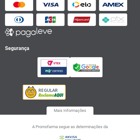
Segurança
Mais Informações
A Promofarma segue as determinações da