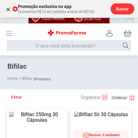
Promoção exclusiva no app
×
Baixar
Economize R$10 em pedidos acima de R$100
O que você está buscando?
Termos mais buscados
Bifilac
Fralda
1
º
Bifilac
2
Produtos
Medley
2
º
Lenço Umedecido
3
º
Filtrar
Fralda Xg
4
º
Fralda G
5
º
Shampoo
6
º
Desodorante
7
º
Restam 2 unidades!