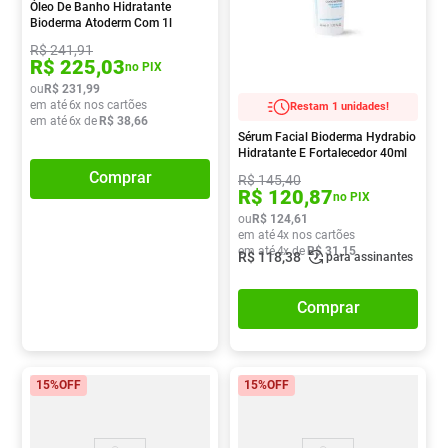
Óleo De Banho Hidratante
Bioderma Atoderm Com 1l
R$
241
,
91
R$
225
,
03
no PIX
ou
R$
231
,
99
em até
6
x nos cartões
Restam 1 unidades!
em até
6
x de
R$
38
,
66
Sérum Facial Bioderma Hydrabio
Hidratante E Fortalecedor 40ml
Comprar
R$
145
,
40
R$
120
,
87
no PIX
ou
R$
124
,
61
em até
4
x nos cartões
em até
4
x de
R$
31
,
15
R$
118
,
38
para assinantes
Comprar
15%
OFF
15%
OFF