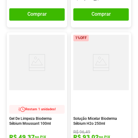
Comprar
Comprar
1%
OFF
Restam 1 unidades!
Gel De Limpeza Bioderma
Solução Micelar Bioderma
Sébium Moussant 100ml
Sébium H2o 250ml
R$
96
,
49
R$
49
,
37
R$
93
,
02
no PIX
no PIX