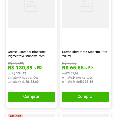
Creme Clareador Bioderma
Creme Hidratante Atoderm Ultra
Pigmentbio Sensitive 75ml
200ml
R$
157
,
90
R$
79
,
90
R$
130
,
39
R$
65
,
65
no PIX
no PIX
ou
R$
134
,
42
ou
R$
67
,
68
em até
4
x nos cartões
em até
2
x nos cartões
em até
4
x de
R$
33
,
60
em até
2
x de
R$
33
,
84
Comprar
Comprar
15%
OFF