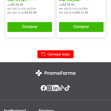
ou
R$
50
,
90
ou
R$
95
,
90
em até
1
x nos cartões
em até
3
x nos cartões
em até
1
x de
R$
50
,
90
em até
3
x de
R$
31
,
96
Comprar
Comprar
Institucional
Serviços