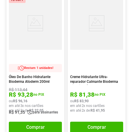
Restam 1 unidades!
Óleo De Banho Hidratante
Creme Hidratante Ultra-
Bioderma Atoderm 200ml
reparador Calmante Bioderma
Cicabio Crème Com 40ml
R$
113
,
44
R$
93
,
28
R$
81
,
38
no PIX
no PIX
ou
R$
96
,
16
ou
R$
83
,
90
em até
3
x nos cartões
em até
2
x nos cartões
em até
3
x de
R$
32
,
05
em até
2
x de
R$
41
,
95
R$
91
,
35
para assinantes
Comprar
Comprar