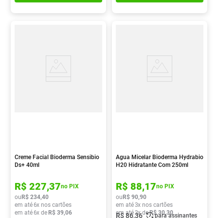
Creme Facial Bioderma Sensibio
Agua Micelar Bioderma Hydrabio
Ds+ 40ml
H20 Hidratante Com 250ml
R$
227
,
37
R$
88
,
17
no PIX
no PIX
ou
R$
234
,
40
ou
R$
90
,
90
em até
6
x nos cartões
em até
3
x nos cartões
em até
6
x de
R$
39
,
06
em até
3
x de
R$
30
,
30
R$
86
,
36
para assinantes