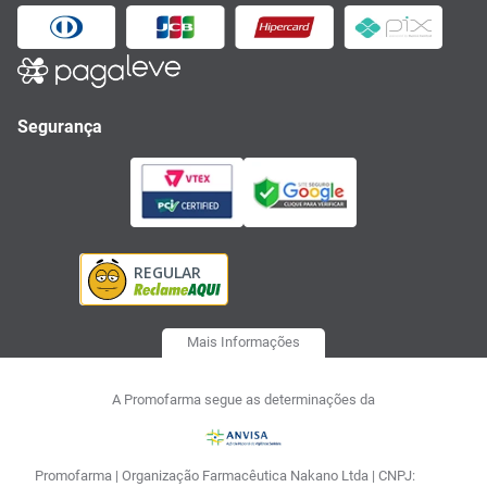
Segurança
Mais Informações
A Promofarma segue as determinações da
Promofarma | Organização Farmacêutica Nakano Ltda | CNPJ: