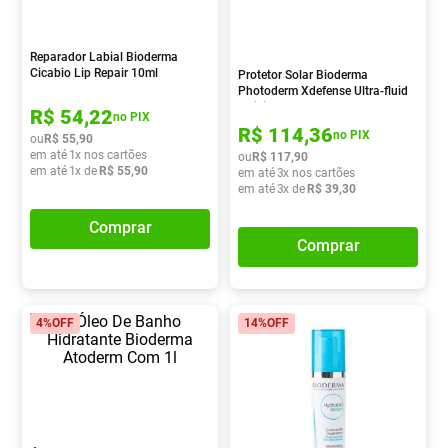
Absorvente
8
º
Pampers Confort Sec
9
º
Reparador Labial Bioderma
Cicabio Lip Repair 10ml
Protetor Solar Bioderma
Lavitan
10
º
Photoderm Xdefense Ultra-fluid
Invisible Fps 50+ 40ml
R$
54
,
22
no PIX
R$
114
,
36
no PIX
ou
R$
55
,
90
em até
1
x nos cartões
ou
R$
117
,
90
em até
1
x de
R$
55
,
90
em até
3
x nos cartões
em até
3
x de
R$
39
,
30
Comprar
Comprar
4%
OFF
14%
OFF