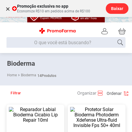
Promoção exclusiva no app
×
Baixar
Economize R$10 em pedidos acima de R$100
O que você está buscando?
Termos mais buscados
Bioderma
Fralda
1
º
Bioderma
14
Produtos
Lenço Umedecido
2
º
Medley
3
º
Filtrar
Fralda Xg
4
º
Fralda G
5
º
Desodorante
6
º
Shampoo
7
º