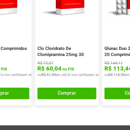
 Comprimidos
Clo Cloridrato De
Glunac Duo 
Clomipramina 25mg 30
20 Comprim
Comprimidos
R$
73
,
07
R$
144
,
11
R$
60
,
04
R$
113
,
4
 PIX
no PIX
1
x nos cartões
em até
1
x de
ou
R$
R$
61
44
,
90
,
22
em até
2
x nos cartões
em até
2
x de
ou
R$
R$
116
30
,
95
,
95
em
prar
Comprar
Co