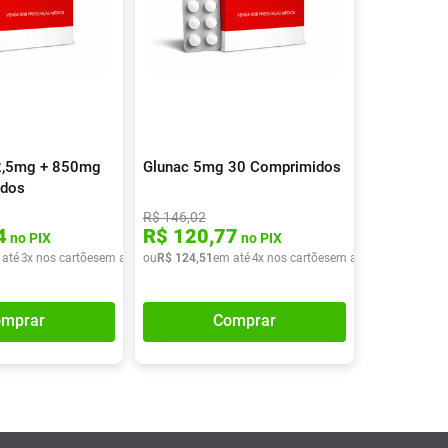
2,5mg + 850mg
Glunac 5mg 30 Comprimidos
idos
R$
146
,
02
4
R$
120
,
77
no PIX
no PIX
 até
3
x nos cartões
em até
3
ou
x de
R$
R$
124
38
,
51
,
98
em até
4
x nos cartões
em até
4
x de
R$
31
,
12
mprar
Comprar