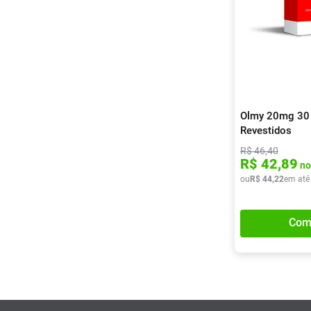
Olmy 20mg 30
Revestidos
R$
46
,
40
R$
42
,
89
no
ou
R$
44
,
22
em até
Com