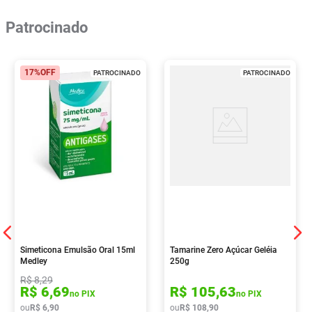
Patrocinado
17%
OFF
PATROCINADO
PATROCINADO
Simeticona Emulsão Oral 15ml
Tamarine Zero Açúcar Geléia
Medley
250g
R$
8
,
29
R$
6
,
69
R$
105
,
63
no PIX
no PIX
ou
R$
6
,
90
ou
R$
108
,
90