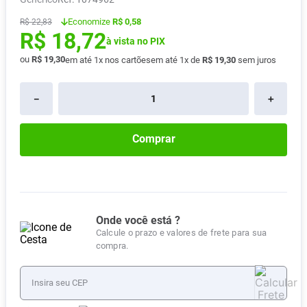
Absorvente
8
º
Economize
R$ 0,58
R$
22
,
83
R$
18
,
72
Pampers Confort Sec
9
º
à vista no PIX
Lavitan
ou
R$
19
,
30
10
º
em até
1
x nos cartões
em até
1
x de
R$
19
,
30
sem juros
－
＋
Comprar
Onde você está ?
Calcule o prazo e valores de frete para sua
compra.