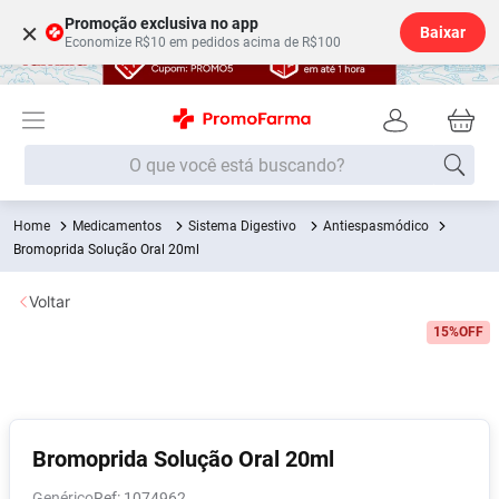
Promoção exclusiva no app
×
Baixar
Economize R$10 em pedidos acima de R$100
O que você está buscando?
Medicamentos
Sistema Digestivo
Antiespasmódico
Termos mais buscados
Bromoprida Solução Oral 20ml
Fralda
1
º
Voltar
Lenço Umedecido
2
º
15%
OFF
Medley
3
º
Fralda Xg
4
º
Fralda G
5
º
Desodorante
6
º
Bromoprida Solução Oral 20ml
Shampoo
7
º
Genérico
:
1074962