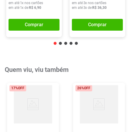
em até
1
x nos cartões
em até
3
x nos cartões
em até
1
x de
R$
6
,
90
em até
3
x de
R$
36
,
30
Comprar
Comprar
Quem viu, viu também
17%
OFF
26%
OFF