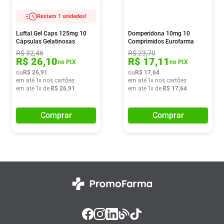
Restam 1 unidades!
Luftal Gel Caps 125mg 10
Domperidona 10mg 10
Cápsulas Gelatinosas
Comprimidos Eurofarma
R$
32
,
46
R$
23
,
70
R$
26
,
10
R$
17
,
11
no PIX
no PIX
ou
R$
26
,
91
ou
R$
17
,
64
em até
1
x nos cartões
em até
1
x nos cartões
em até
1
x de
R$
26
,
91
em até
1
x de
R$
17
,
64
Comprar
Comprar