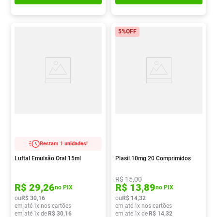
5%
OFF
Restam 1 unidades!
Luftal Emulsão Oral 15ml
Plasil 10mg 20 Comprimidos
R$
15
,
00
R$
29
,
26
R$
13
,
89
no PIX
no PIX
ou
R$
30
,
16
ou
R$
14
,
32
em até
1
x nos cartões
em até
1
x nos cartões
em até
1
x de
R$
30
,
16
em até
1
x de
R$
14
,
32