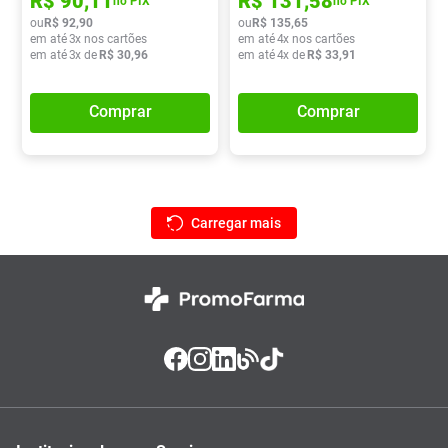
R$
90
,
11
R$
131
,
58
no PIX
no PIX
ou
R$
92
,
90
ou
R$
135
,
65
em até
3
x nos cartões
em até
4
x nos cartões
em até
3
x de
R$
30
,
96
em até
4
x de
R$
33
,
91
Comprar
Comprar