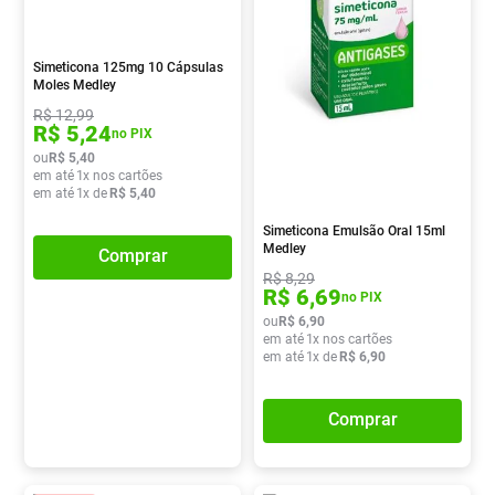
Absorvente
8
º
Pampers Confort Sec
9
º
Simeticona 125mg 10 Cápsulas
Moles Medley
Lavitan
10
º
R$
12
,
99
R$
5
,
24
no PIX
ou
R$
5
,
40
em até
1
x nos cartões
em até
1
x de
R$
5
,
40
Simeticona Emulsão Oral 15ml
Medley
Comprar
R$
8
,
29
R$
6
,
69
no PIX
ou
R$
6
,
90
em até
1
x nos cartões
em até
1
x de
R$
6
,
90
Comprar