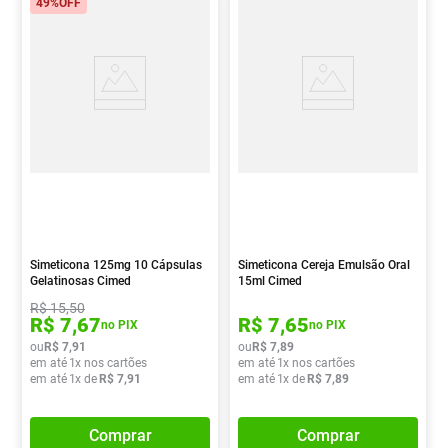
49%
OFF
Simeticona 125mg 10 Cápsulas
Simeticona Cereja Emulsão Oral
Gelatinosas Cimed
15ml Cimed
R$
15
,
50
R$
7
,
67
R$
7
,
65
no PIX
no PIX
ou
R$
7
,
91
ou
R$
7
,
89
em até
1
x nos cartões
em até
1
x nos cartões
em até
1
x de
R$
7
,
91
em até
1
x de
R$
7
,
89
Comprar
Comprar