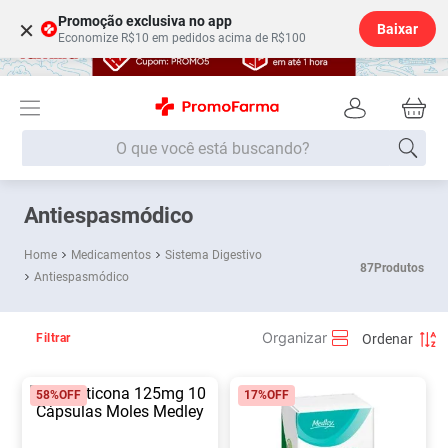
Promoção exclusiva no app
×
Baixar
Economize R$10 em pedidos acima de R$100
O que você está buscando?
Termos mais buscados
Antiespasmódico
Fralda
1
º
Medicamentos
Sistema Digestivo
87
Produtos
Antiespasmódico
Lenço Umedecido
2
º
Medley
3
º
Filtrar
Fralda Xg
4
º
Fralda G
5
º
58%
OFF
17%
OFF
Desodorante
6
º
Shampoo
7
º