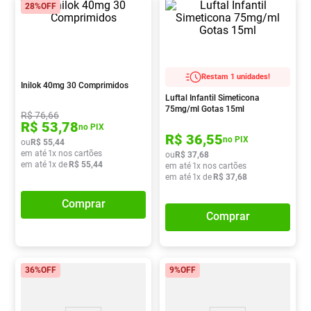
28%
OFF
Restam 1 unidades!
Inilok 40mg 30 Comprimidos
Luftal Infantil Simeticona
75mg/ml Gotas 15ml
R$
76
,
66
R$
53
,
78
no PIX
R$
36
,
55
no PIX
ou
R$
55
,
44
em até
1
x nos cartões
ou
R$
37
,
68
em até
1
x de
R$
55
,
44
em até
1
x nos cartões
em até
1
x de
R$
37
,
68
Comprar
Comprar
36%
OFF
9%
OFF