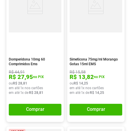
Domperidona 10mg 60
Simeticona 75mg/ml Morango
Comprimidos Ems
Gotas 15ml EMS
R$
44
,
91
R$
15
,
58
R$
27
,
95
R$
13
,
82
no PIX
no PIX
ou
R$
28
,
81
ou
R$
14
,
25
em até
1
x nos cartões
em até
1
x nos cartões
em até
1
x de
R$
28
,
81
em até
1
x de
R$
14
,
25
Comprar
Comprar