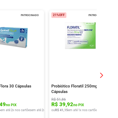
21%
OFF
PATROCINADO
PATROCINADO
 Flora 30 Cápsulas
Probiótico Floratil 250mg 6
Cápsulas
R$
51
,
86
49
R$
39
,
92
no PIX
no PIX
6
em até
2
x nos cartões
em até
2
x de
R$
ou
39
R$
,
43
41
,
15
em até
1
x nos cartões
em até
1
x de