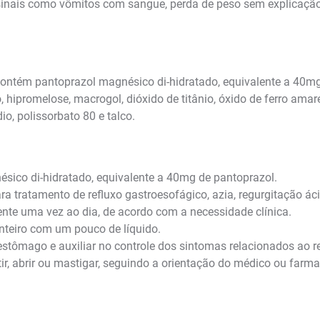
nais como vômitos com sangue, perda de peso sem explicação, 
ontém pantoprazol magnésico di-hidratado, equivalente a 40mg 
 hipromelose, macrogol, dióxido de titânio, óxido de ferro amarel
dio, polissorbato 80 e talco.
ico di-hidratado, equivalente a 40mg de pantoprazol.
 tratamento de refluxo gastroesofágico, azia, regurgitação áci
te uma vez ao dia, de acordo com a necessidade clínica.
nteiro com um pouco de líquido.
stômago e auxiliar no controle dos sintomas relacionados ao re
tir, abrir ou mastigar, seguindo a orientação do médico ou farma