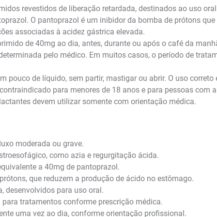
idos revestidos de liberação retardada, destinados ao uso ora
oprazol. O pantoprazol é um inibidor da bomba de prótons que
ões associadas à acidez gástrica elevada.
rimido de 40mg ao dia, antes, durante ou após o café da manhã
 determinada pelo médico. Em muitos casos, o período de trata
pouco de líquido, sem partir, mastigar ou abrir. O uso correto 
 contraindicado para menores de 18 anos e para pessoas com al
lactantes devem utilizar somente com orientação médica.
fluxo moderada ou grave.
stroesofágico, como azia e regurgitação ácida.
equivalente a 40mg de pantoprazol.
 prótons, que reduzem a produção de ácido no estômago.
, desenvolvidos para uso oral.
para tratamentos conforme prescrição médica.
nte uma vez ao dia, conforme orientação profissional.