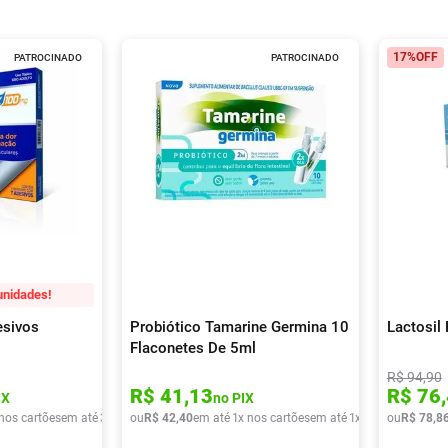
17%
OFF
PATROCINADO
PATROCINADO
unidades!
esivos
Probiótico Tamarine Germina 10
Lactosil
Flaconetes De 5ml
R$
94
,
90
R$
41
,
13
R$
76
,
IX
no PIX
 nos cartões
em até
3
x de
R$
ou
R$
37
,
42
22
,
40
em até
1
x nos cartões
em até
1
x de
R$
ou
42
R$
,
40
78
,
8