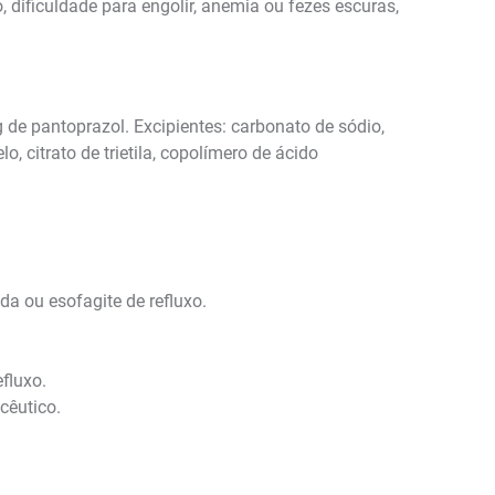
dificuldade para engolir, anemia ou fezes escuras,
de pantoprazol. Excipientes: carbonato de sódio,
o, citrato de trietila, copolímero de ácido
da ou esofagite de refluxo.
fluxo.
cêutico.