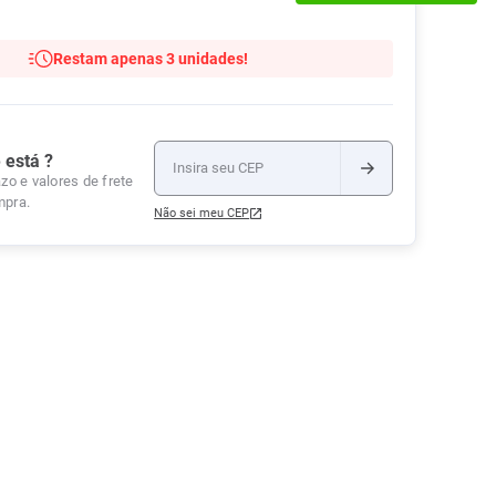
Tudo
Tiras para Teste
Lenços e Toalhas
Talcos
Esponjas
Umedecidas
Restam apenas 3 unidades!
Ver Tudo
Ver Tudo
Ver Tudo
Protetor de Colchão
Roupas Íntimas
 está ?
Ver Tudo
zo e valores de frete
mpra.
Não sei meu CEP