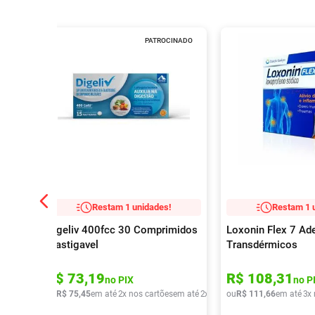
PATROCINADO
Restam 1 unidades!
Restam 1 
Digeliv 400fcc 30 Comprimidos
Loxonin Flex 7 Ad
Mastigavel
Transdérmicos
R$
73
,
19
R$
108
,
31
no PIX
no P
ou
R$
75
,
45
em até
2
x nos cartões
em até
2
x de
R$
ou
37
R$
,
72
111
,
66
em até
3
x