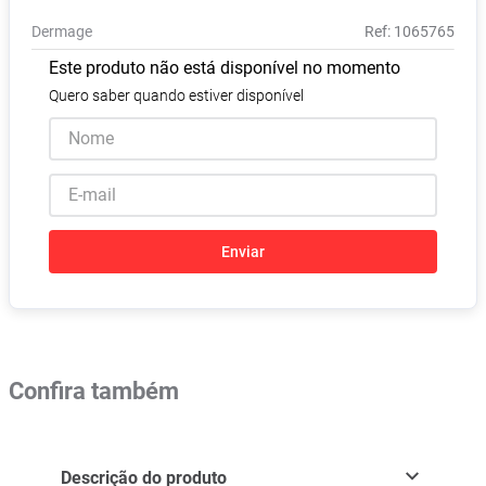
Absorvente
8
º
Dermage
:
1065765
Pampers Confort Sec
9
º
Este produto não está disponível no momento
Lavitan
10
º
Quero saber quando estiver disponível
Enviar
Confira também
Descrição do produto