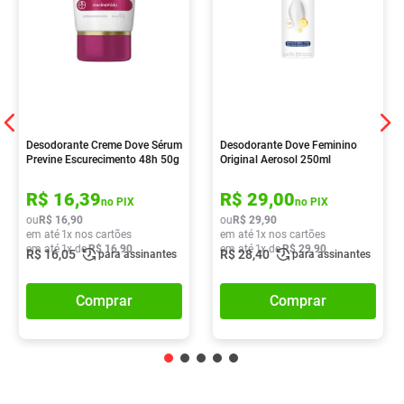
Desodorante Creme Dove Sérum
Desodorante Dove Feminino
Previne Escurecimento 48h 50g
Original Aerosol 250ml
R$
16
,
39
R$
29
,
00
no PIX
no PIX
ou
R$
16
,
90
ou
R$
29
,
90
em até
1
x nos cartões
em até
1
x nos cartões
em até
1
x de
R$
16
,
90
em até
1
x de
R$
29
,
90
R$
16
,
05
R$
28
,
40
para assinantes
para assinantes
Comprar
Comprar