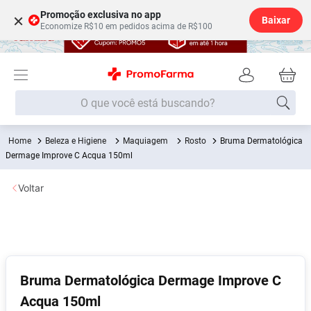
Promoção exclusiva no app
×
Baixar
Economize R$10 em pedidos acima de R$100
O que você está buscando?
Beleza e Higiene
Maquiagem
Rosto
Bruma Dermatológica
Termos mais buscados
Dermage Improve C Acqua 150ml
Fralda
1
º
Voltar
Lenço Umedecido
2
º
Medley
3
º
Fralda Xg
4
º
Fralda G
5
º
Bruma Dermatológica Dermage Improve C
Desodorante
6
º
Acqua 150ml
Shampoo
7
º