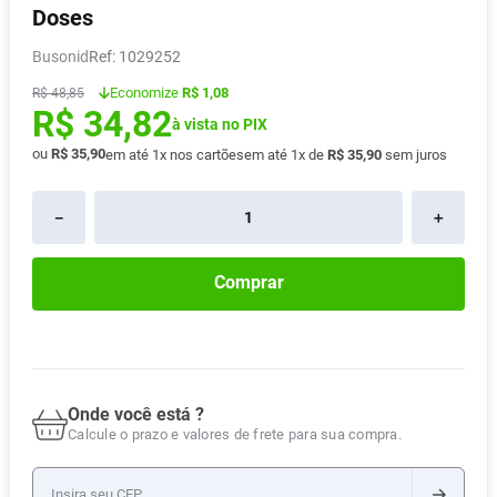
Doses
Absorvente
8
º
Busonid
:
1029252
Vitamina D
9
º
Economize
R$ 1,08
R$
48
,
85
Lavitan
10
º
R$
34
,
82
à vista no PIX
ou
R$
35
,
90
em até
1
x nos cartões
em até
1
x de
R$
35
,
90
sem juros
－
＋
Comprar
Onde você está ?
Calcule o prazo e valores de frete para sua compra.