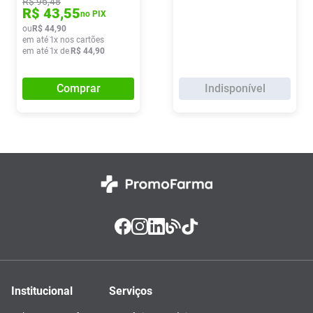
R$
96
,
48
R$
43
,
55
no PIX
ou
R$
44
,
90
em até
1
x nos cartões
em até
1
x de
R$
44
,
90
Comprar
Indisponível
Institucional
Serviços