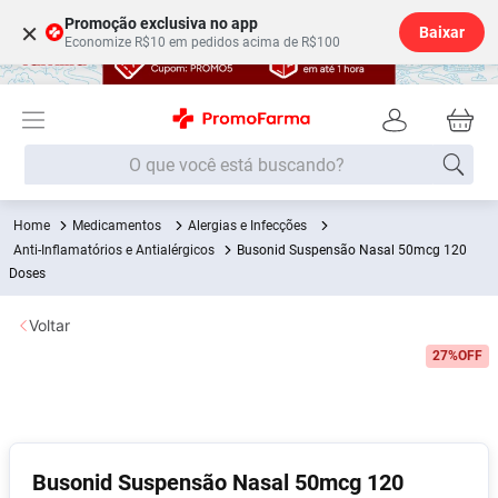
Promoção exclusiva no app
×
Baixar
Economize R$10 em pedidos acima de R$100
O que você está buscando?
Medicamentos
Alergias e Infecções
Termos mais buscados
Anti-Inflamatórios e Antialérgicos
Busonid Suspensão Nasal 50mcg 120
Fralda
Doses
1
º
Medley
2
º
Voltar
Lenço Umedecido
3
º
27%
OFF
Fralda Xg
4
º
Fralda G
5
º
Shampoo
6
º
Busonid Suspensão Nasal 50mcg 120
Desodorante
7
º