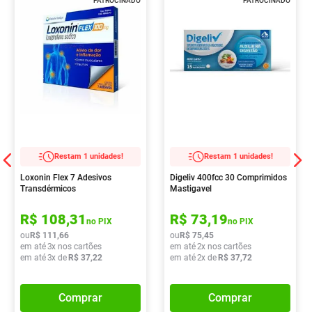
PATROCINADO
PATROCINADO
Restam 1 unidades!
Restam 1 unidades!
Loxonin Flex 7 Adesivos
Digeliv 400fcc 30 Comprimidos
Transdérmicos
Mastigavel
R$
108
,
31
R$
73
,
19
no PIX
no PIX
ou
R$
111
,
66
ou
R$
75
,
45
em até
3
x nos cartões
em até
2
x nos cartões
em até
3
x de
R$
37
,
22
em até
2
x de
R$
37
,
72
Comprar
Comprar