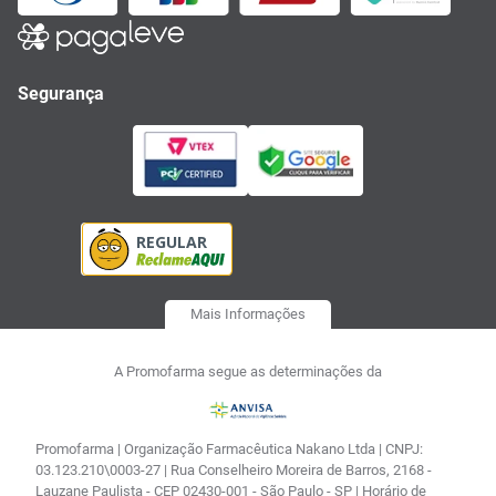
Segurança
Mais Informações
A Promofarma segue as determinações da
Promofarma | Organização Farmacêutica Nakano Ltda | CNPJ:
03.123.210\0003-27 | Rua Conselheiro Moreira de Barros, 2168 -
Lauzane Paulista - CEP 02430-001 - São Paulo - SP | Horário de