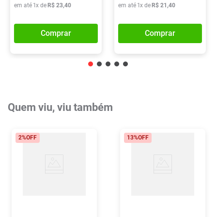
em até
1
x de
R$
23
,
40
em até
1
x de
R$
21
,
40
Comprar
Comprar
Quem viu, viu também
2%
OFF
13%
OFF