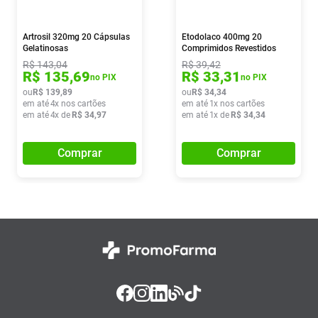
Artrosil 320mg 20 Cápsulas
Etodolaco 400mg 20
Gelatinosas
Comprimidos Revestidos
Germed
R$
143
,
04
R$
39
,
42
R$
135
,
69
R$
33
,
31
no PIX
no PIX
ou
R$
139
,
89
ou
R$
34
,
34
em até
4
x nos cartões
em até
1
x nos cartões
em até
4
x de
R$
34
,
97
em até
1
x de
R$
34
,
34
Comprar
Comprar