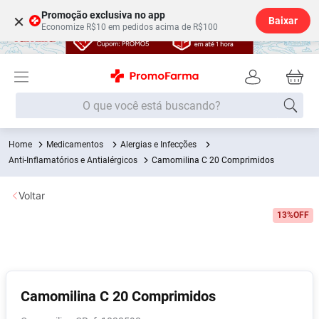
Promoção exclusiva no app
×
Baixar
Economize R$10 em pedidos acima de R$100
O que você está buscando?
Medicamentos
Alergias e Infecções
Termos mais buscados
Anti-Inflamatórios e Antialérgicos
Camomilina C 20 Comprimidos
Fralda
1
º
Voltar
Lenço Umedecido
2
º
13%
OFF
Medley
3
º
Fralda Xg
4
º
Fralda G
5
º
Desodorante
6
º
Camomilina C 20 Comprimidos
Shampoo
7
º