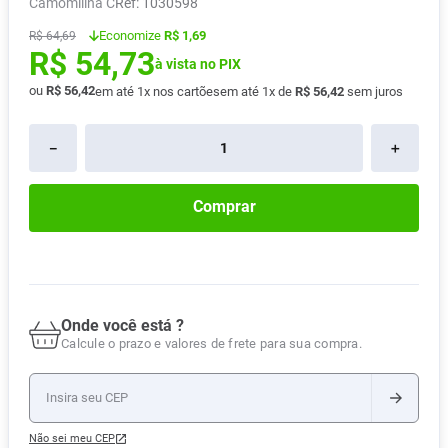
Camomilina C
:
1030598
Pampers Confort Sec
8
º
Economize
R$ 1,69
R$
64
,
69
R$
54
,
73
Vitamina D
9
º
à vista no PIX
Soro Fisiológico
10
º
ou
R$
56
,
42
em até
1
x nos cartões
em até
1
x de
R$
56
,
42
sem juros
－
＋
Comprar
Onde você está ?
Calcule o prazo e valores de frete para sua compra.
Não sei meu CEP