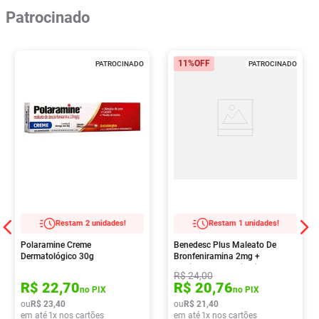
Patrocinado
11%
OFF
PATROCINADO
PATROCINADO
Restam 2 unidades!
Restam 1 unidades!
Polaramine Creme
Benedesc Plus Maleato De
Dermatológico 30g
Bronfeniramina 2mg +
Cloridrato De Fenilefrina 5mg
R$
24
,
00
Xarope 120ml
R$
22
,
70
R$
20
,
76
no PIX
no PIX
ou
R$
23
,
40
ou
R$
21
,
40
em até
1
x nos cartões
em até
1
x nos cartões