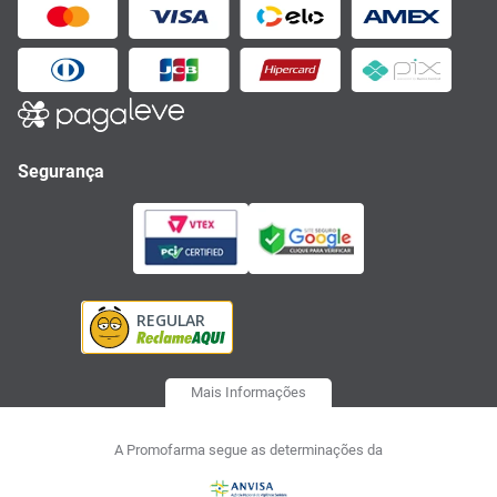
Segurança
Mais Informações
A Promofarma segue as determinações da