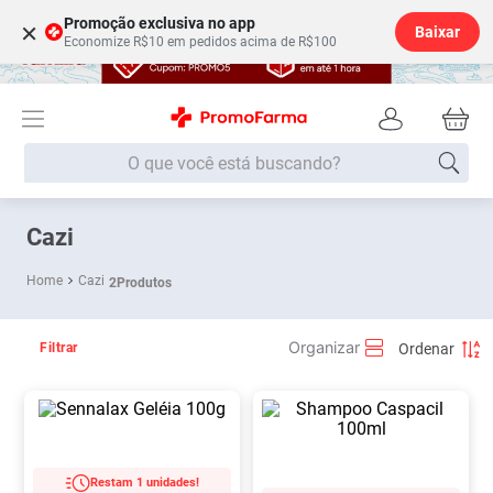
Promoção exclusiva no app
×
Baixar
Economize R$10 em pedidos acima de R$100
O que você está buscando?
Termos mais buscados
Cazi
Fralda
1
º
Cazi
2
Produtos
Medley
2
º
Lenço Umedecido
3
º
Filtrar
Fralda Xg
4
º
Fralda G
5
º
Shampoo
6
º
Desodorante
7
º
Restam 1 unidades!