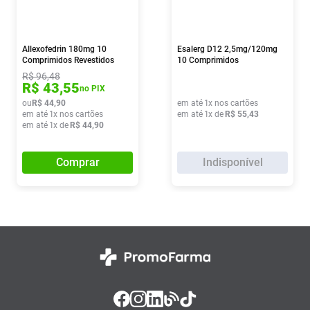
Allexofedrin 180mg 10
Esalerg D12 2,5mg/120mg
Comprimidos Revestidos
10 Comprimidos
R$
96
,
48
R$
43
,
55
no PIX
ou
R$
44
,
90
em até
1
x nos cartões
em até
1
x nos cartões
em até
1
x de
R$
55
,
43
em até
1
x de
R$
44
,
90
Comprar
Indisponível