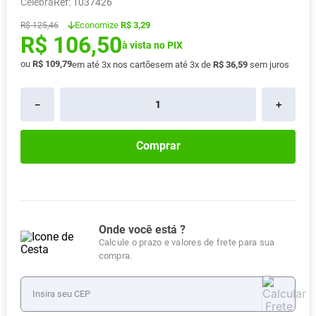
Celebra
:
1037426
Absorvente
8
º
Economize
R$ 3,29
R$
125
,
46
R$
106
,
50
Pampers Confort Sec
9
º
à vista no PIX
Lavitan
10
º
ou
R$
109
,
79
em até
3
x nos cartões
em até
3
x de
R$
36
,
59
sem juros
－
＋
Comprar
Onde você está ?
Calcule o prazo e valores de frete para sua
compra.