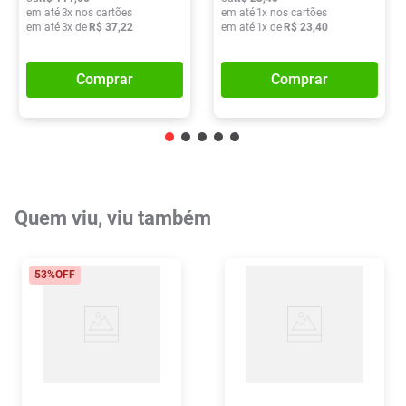
em até
3
x nos cartões
em até
1
x nos cartões
em até
3
x de
R$
37
,
22
em até
1
x de
R$
23
,
40
Comprar
Comprar
Quem viu, viu também
53%
OFF