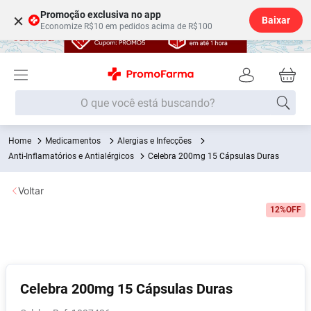
Promoção exclusiva no app
×
Baixar
Economize R$10 em pedidos acima de R$100
O que você está buscando?
Medicamentos
Alergias e Infecções
Termos mais buscados
Anti-Inflamatórios e Antialérgicos
Celebra 200mg 15 Cápsulas Duras
Fralda
1
º
Voltar
Lenço Umedecido
2
º
12%
OFF
Medley
3
º
Fralda Xg
4
º
Fralda G
5
º
Desodorante
6
º
Celebra 200mg 15 Cápsulas Duras
Shampoo
7
º