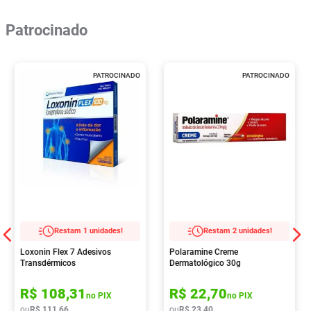
Patrocinado
PATROCINADO
PATROCINADO
Restam 1 unidades!
Restam 2 unidades!
Loxonin Flex 7 Adesivos
Polaramine Creme
Transdérmicos
Dermatológico 30g
R$
108
,
31
R$
22
,
70
no PIX
no PIX
ou
R$
111
,
66
ou
R$
23
,
40