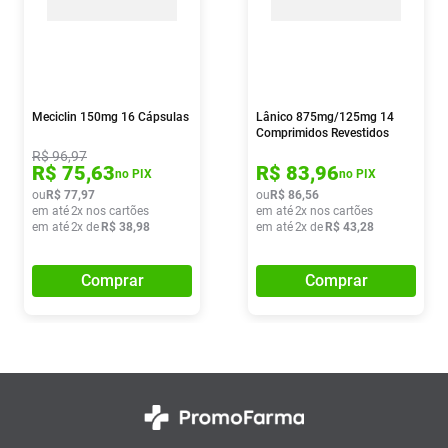
Meciclin 150mg 16 Cápsulas
Lânico 875mg/125mg 14
Comprimidos Revestidos
R$
96
,
97
R$
75
,
63
R$
83
,
96
no PIX
no PIX
ou
R$
77
,
97
ou
R$
86
,
56
em até
2
x nos cartões
em até
2
x nos cartões
em até
2
x de
R$
38
,
98
em até
2
x de
R$
43
,
28
Comprar
Comprar