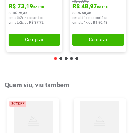
R$
57
,
99
R$
73
,
19
R$
48
,
97
no PIX
no PIX
ou
R$
75
,
45
ou
R$
50
,
48
em até
2
x nos cartões
em até
1
x nos cartões
em até
2
x de
R$
37
,
72
em até
1
x de
R$
50
,
48
Comprar
Comprar
Quem viu, viu também
20%
OFF