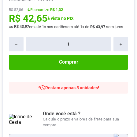
Pampers Confort Sec
8
º
Economize
R$ 1,32
R$
52
,
06
R$
42
,
65
Vitamina D
9
º
à vista no PIX
Soro Fisiológico
ou
R$
43
,
97
10
º
em até
1
x nos cartões
em até
1
x de
R$
43
,
97
sem juros
－
＋
Comprar
Restam apenas 5 unidades!
Onde você está ?
Calcule o prazo e valores de frete para sua
compra.