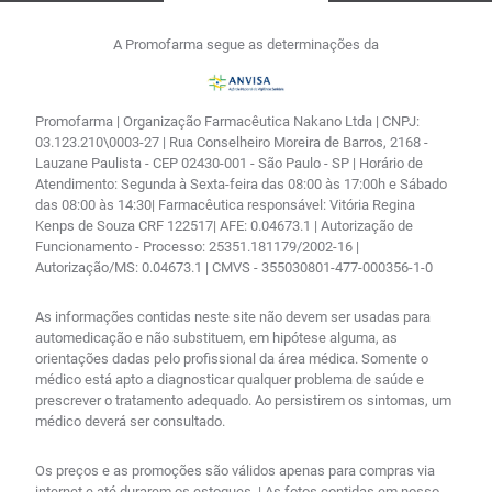
A Promofarma segue as determinações da
Promofarma | Organização Farmacêutica Nakano Ltda | CNPJ:
03.123.210\0003-27 | Rua Conselheiro Moreira de Barros, 2168 -
Lauzane Paulista - CEP 02430-001 - São Paulo - SP | Horário de
Atendimento: Segunda à Sexta-feira das 08:00 às 17:00h e Sábado
das 08:00 às 14:30| Farmacêutica responsável: Vitória Regina
Kenps de Souza CRF 122517| AFE: 0.04673.1 | Autorização de
Funcionamento - Processo: 25351.181179/2002-16 |
Autorização/MS: 0.04673.1 | CMVS - 355030801-477-000356-1-0
As informações contidas neste site não devem ser usadas para
automedicação e não substituem, em hipótese alguma, as
orientações dadas pelo profissional da área médica. Somente o
médico está apto a diagnosticar qualquer problema de saúde e
prescrever o tratamento adequado. Ao persistirem os sintomas, um
médico deverá ser consultado.
Os preços e as promoções são válidos apenas para compras via
internet e até durarem os estoques. | As fotos contidas em nosso