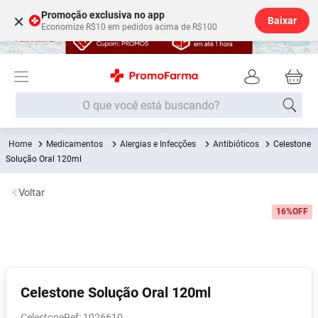
Promoção exclusiva no app
×
Baixar
Economize R$10 em pedidos acima de R$100
O que você está buscando?
Medicamentos
Alergias e Infecções
Antibióticos
Celestone
Termos mais buscados
Solução Oral 120ml
Fralda
1
º
Voltar
Lenço Umedecido
2
º
16%
OFF
Medley
3
º
Fralda Xg
4
º
Fralda G
5
º
Desodorante
6
º
Celestone Solução Oral 120ml
Shampoo
7
º
Celestone
:
1026610