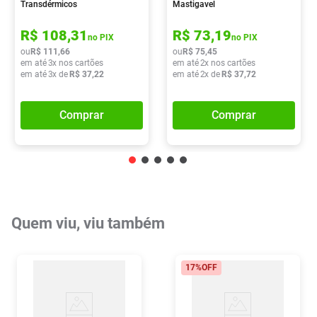
Transdérmicos
Mastigavel
R$
108
,
31
R$
73
,
19
no PIX
no PIX
ou
R$
111
,
66
ou
R$
75
,
45
em até
3
x nos cartões
em até
2
x nos cartões
em até
3
x de
R$
37
,
22
em até
2
x de
R$
37
,
72
Comprar
Comprar
Quem viu, viu também
17%
OFF