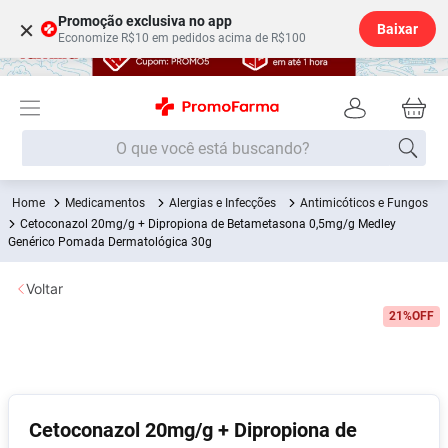
Promoção exclusiva no app
×
Baixar
Economize R$10 em pedidos acima de R$100
O que você está buscando?
Medicamentos
Alergias e Infecções
Antimicóticos e Fungos
Termos mais buscados
Cetoconazol 20mg/g + Dipropiona de Betametasona 0,5mg/g Medley
Genérico Pomada Dermatológica 30g
Fralda
1
º
Medley
2
º
Voltar
Lenço Umedecido
3
º
21%
OFF
Fralda Xg
4
º
Fralda G
5
º
Shampoo
6
º
Cetoconazol 20mg/g + Dipropiona de
Desodorante
7
º