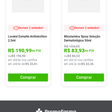
Restam 2 unidades!
Restam 2 unidades!
Loceryl Esmalte Antimicótico
Micolamina Spray Solução
2,5ml
Dermatológica 50ml
R$
104
,
05
R$
190
,
99
R$
83
,
93
no PIX
no PIX
ou
R$
196
,
90
ou
R$
86
,
53
em até
6
x nos cartões
em até
2
x nos cartões
em até
6
x de
R$
32
,
81
em até
2
x de
R$
43
,
26
Comprar
Comprar