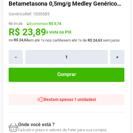
Betametasona 0,5mg/g Medley Genérico
Absorvente
8
º
Pomada Dermatológica 30g
Genérico
:
1030585
Vitamina D
9
º
Economize
R$ 0,74
R$
31
,
36
Lavitan
10
º
R$
23
,
89
à vista no PIX
ou
R$
24
,
63
em até
1
x nos cartões
em até
1
x de
R$
24
,
63
sem juros
－
＋
Comprar
Restam apenas 1 unidades!
Onde você está ?
Calcule o prazo e valores de frete para sua compra.