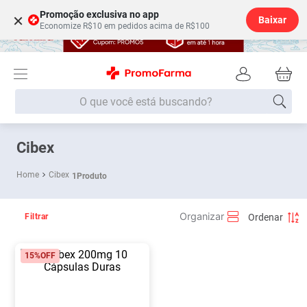
Promoção exclusiva no app
×
Baixar
Economize R$10 em pedidos acima de R$100
O que você está buscando?
Termos mais buscados
Cibex
Fralda
1
º
Cibex
1
Produto
Medley
2
º
Lenço Umedecido
3
º
Filtrar
Fralda Xg
4
º
15%
OFF
Fralda G
5
º
Shampoo
6
º
Desodorante
7
º