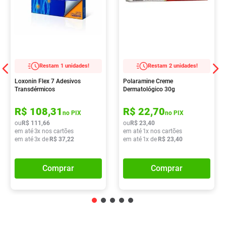
Restam 1 unidades!
Restam 2 unidades!
Loxonin Flex 7 Adesivos
Polaramine Creme
Transdérmicos
Dermatológico 30g
R$
108
,
31
R$
22
,
70
no PIX
no PIX
ou
R$
111
,
66
ou
R$
23
,
40
em até
3
x nos cartões
em até
1
x nos cartões
em até
3
x de
R$
37
,
22
em até
1
x de
R$
23
,
40
Comprar
Comprar