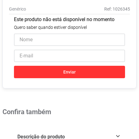
Absorvente
8
º
Genérico
:
1026345
Vitamina D
9
º
Este produto não está disponível no momento
Lavitan
10
º
Quero saber quando estiver disponível
Enviar
Confira também
Descrição do produto