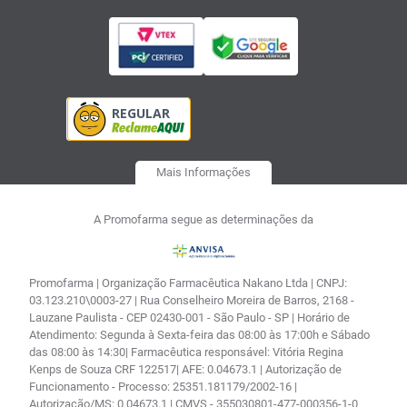
Mais Informações
A Promofarma segue as determinações da
Promofarma | Organização Farmacêutica Nakano Ltda | CNPJ:
03.123.210\0003-27 | Rua Conselheiro Moreira de Barros, 2168 -
Lauzane Paulista - CEP 02430-001 - São Paulo - SP | Horário de
Atendimento: Segunda à Sexta-feira das 08:00 às 17:00h e Sábado
das 08:00 às 14:30| Farmacêutica responsável: Vitória Regina
Kenps de Souza CRF 122517| AFE: 0.04673.1 | Autorização de
Funcionamento - Processo: 25351.181179/2002-16 |
Autorização/MS: 0.04673.1 | CMVS - 355030801-477-000356-1-0