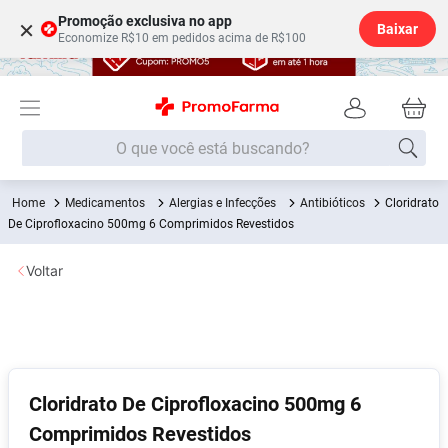
Promoção exclusiva no app
×
Baixar
Economize R$10 em pedidos acima de R$100
O que você está buscando?
Medicamentos
Alergias e Infecções
Antibióticos
Cloridrato
Termos mais buscados
De Ciprofloxacino 500mg 6 Comprimidos Revestidos
Fralda
1
º
Voltar
Medley
2
º
Lenço Umedecido
3
º
Fralda Xg
4
º
Fralda G
5
º
Cloridrato De Ciprofloxacino 500mg 6
Shampoo
6
º
Comprimidos Revestidos
Desodorante
7
º