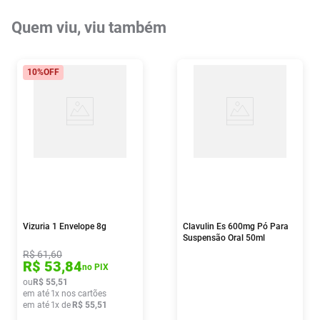
Quem viu, viu também
10%
OFF
Vizuria 1 Envelope 8g
Clavulin Es 600mg Pó Para
Suspensão Oral 50ml
R$
61
,
60
R$
53
,
84
no PIX
ou
R$
55
,
51
em até
1
x nos cartões
em até
1
x de
R$
55
,
51