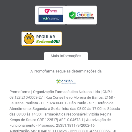
Mais Informações
A Promofarma segue as determinações da
Promofarma | Organização Farmacêutica Nakano Ltda | CNPJ:
03.123.210\0003-27 | Rua Conselheiro Moreira de Barros, 2168 -
Lauzane Paulista - CEP 02430-001 - São Paulo - SP | Horário de
Atendimento: Segunda à Sexta-feira das 08:00 às 17:00h e Sábado
das 08:00 às 14:30| Farmacêutica responsável: Vitória Regina
Kenps de Souza CRF 122517| AFE: 0.04673.1 | Autorização de
Funcionamento - Processo: 25351.181179/2002-16 |
Autorização/MS: 0.04673.1 | CMVS - 355030801-477-000356-1-0