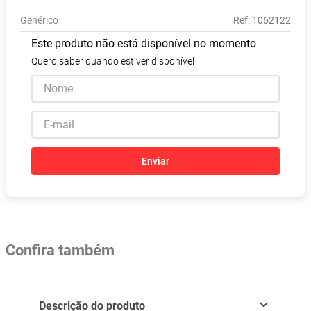
Absorvente
8
º
Genérico
:
1062122
Pampers Confort Sec
9
º
Este produto não está disponível no momento
Lavitan
10
º
Quero saber quando estiver disponível
Enviar
Confira também
Descrição do produto