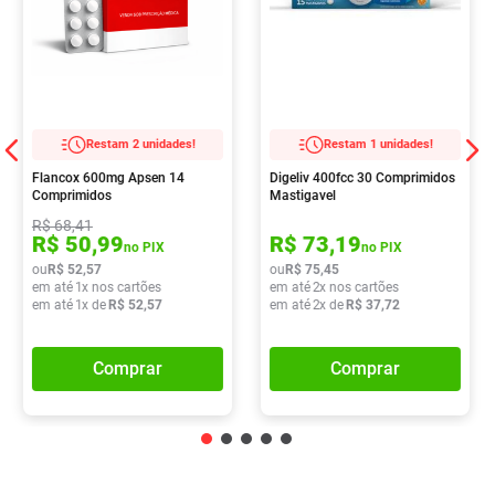
Restam 2 unidades!
Restam 1 unidades!
Flancox 600mg Apsen 14
Digeliv 400fcc 30 Comprimidos
Comprimidos
Mastigavel
R$
68
,
41
R$
50
,
99
R$
73
,
19
no PIX
no PIX
ou
R$
52
,
57
ou
R$
75
,
45
em até
1
x nos cartões
em até
2
x nos cartões
em até
1
x de
R$
52
,
57
em até
2
x de
R$
37
,
72
Comprar
Comprar