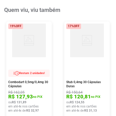
Quem viu, viu também
19%
OFF
17%
OFF
Restam 2 unidades!
Combodart 0,5mg/0,4mg 30
Stub 0,4mg 30 Cápsulas
Cápsulas
Duras
R$
162
,
05
R$
150
,
64
R$
127
,
93
R$
120
,
81
no PIX
no PIX
ou
R$
131
,
89
ou
R$
124
,
55
em até
4
x nos cartões
em até
4
x nos cartões
em até
4
x de
R$
32
,
97
em até
4
x de
R$
31
,
13