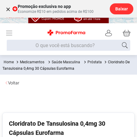
Promoção exclusiva no app
×
Baixar
Economize R$10 em pedidos acima de R$100
O que você está buscando?
Medicamentos
Saúde Masculina
Próstata
Cloridrato De
Termos mais buscados
Tansulosina 0,4mg 30 Cápsulas Eurofarma
Fralda
1
º
Voltar
Lenço Umedecido
2
º
Medley
3
º
Fralda Xg
4
º
Fralda G
5
º
Cloridrato De Tansulosina 0,4mg 30
Desodorante
6
º
Cápsulas Eurofarma
Shampoo
7
º