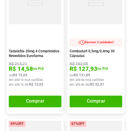
Restam 2 unidades!
Tadalafila 20mg 4 Comprimidos
Combodart 0,5mg/0,4mg 30
Revestidos Eurofarma
Cápsulas
R$
213
,
21
R$
162
,
05
R$
14
,
58
R$
127
,
93
no PIX
no PIX
ou
R$
15
,
03
ou
R$
131
,
89
em até
1
x nos cartões
em até
4
x nos cartões
em até
1
x de
R$
15
,
03
em até
4
x de
R$
32
,
97
Comprar
Comprar
69%
OFF
67%
OFF