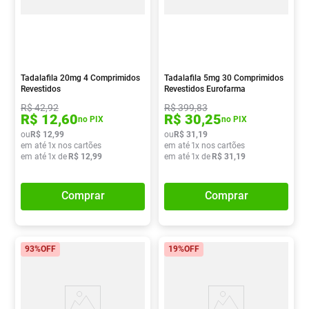
Tadalafila 20mg 4 Comprimidos
Tadalafila 5mg 30 Comprimidos
Revestidos
Revestidos Eurofarma
R$
42
,
92
R$
399
,
83
R$
12
,
60
R$
30
,
25
no PIX
no PIX
ou
R$
12
,
99
ou
R$
31
,
19
em até
1
x nos cartões
em até
1
x nos cartões
em até
1
x de
R$
12
,
99
em até
1
x de
R$
31
,
19
Comprar
Comprar
93%
OFF
19%
OFF