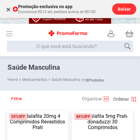
Promoção exclusiva no app
×
Baixar
Economize R$10 em pedidos acima de R$100
O que você está buscando?
Termos mais buscados
Saúde Masculina
Fralda
1
º
Medicamentos
Saúde Masculina
118
Produtos
Lenço Umedecido
2
º
Medley
3
º
Filtrar
Fralda Xg
4
º
55%
OFF
86%
OFF
Fralda G
5
º
Desodorante
6
º
Shampoo
7
º