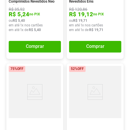
Comprimidos Revestidos Neo
Revestidos Ems
Química
R$
35
,
92
R$
120
,
86
R$
5
,
24
R$
19
,
12
no PIX
no PIX
ou
R$
5
,
40
ou
R$
19
,
71
em até
1
x nos cartões
em até
1
x nos cartões
em até
1
x de
R$
5
,
40
em até
1
x de
R$
19
,
71
Comprar
Comprar
75%
OFF
52%
OFF