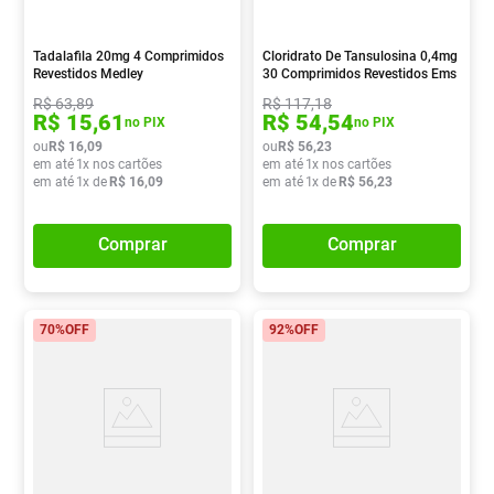
Tadalafila 20mg 4 Comprimidos
Cloridrato De Tansulosina 0,4mg
Revestidos Medley
30 Comprimidos Revestidos Ems
R$
63
,
89
R$
117
,
18
R$
15
,
61
R$
54
,
54
no PIX
no PIX
ou
R$
16
,
09
ou
R$
56
,
23
em até
1
x nos cartões
em até
1
x nos cartões
em até
1
x de
R$
16
,
09
em até
1
x de
R$
56
,
23
Comprar
Comprar
70%
OFF
92%
OFF