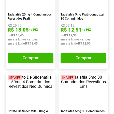
Pampers Confort Sec
8
º
Vitamina D
9
º
Tadalafila 20mg 4 Comprimidos
Tadalafila 5mg Prati-donaduzzi
Revestidos Prati
30 Comprimidos
Soro Fisiológico
10
º
R$
29
,
70
R$
93
,
12
R$
13
,
05
R$
12
,
51
no PIX
no PIX
ou
R$
13
,
45
ou
R$
12
,
90
em até
1
x nos cartões
em até
1
x nos cartões
em até
1
x de
R$
13
,
45
em até
1
x de
R$
12
,
90
Comprar
Comprar
85%
OFF
84%
OFF
Citrato De Sildenafila 50mg 4
Tadalafila 5mg 30 Comprimidos