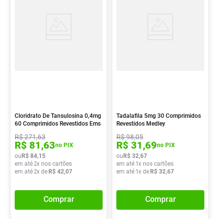
Cloridrato De Tansulosina 0,4mg
Tadalafila 5mg 30 Comprimidos
60 Comprimidos Revestidos Ems
Revestidos Medley
R$
271
,
63
R$
98
,
05
R$
81
,
63
R$
31
,
69
no PIX
no PIX
ou
R$
84
,
15
ou
R$
32
,
67
em até
2
x nos cartões
em até
1
x nos cartões
em até
2
x de
R$
42
,
07
em até
1
x de
R$
32
,
67
Comprar
Comprar