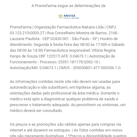
A Promofarma segue as determinações da
Promofarma | Organização Farmacêutica Nakano Ltda | CNPJ:
03.123.210\0003-27 | Rua Conselheiro Moreira de Barros, 2168 -
Lauzane Paulista - CEP 02430-001 - São Paulo - SP | Horário de
Atendimento: Segunda à Sexta-feira das 08:00 às 17:00h e Sábado
das 08:00 às 14:30| Farmacêutica responsável: Vitória Regina
Kenps de Souza CRF 122517| AFE: 0.04673.1 | Autorização de
Funcionamento - Processo: 25351.181179/2002-16 |
Autorização/MS: 0.04673.1 | CMVS - 355030801-477-000356-1-0
As informações contidas neste site não devem ser usadas para
automedicação e não substituem, em hipótese alguma, as
orientações dadas pelo profissional da área médica. Somente o
médico está apto a diagnosticar qualquer problema de saúde e
prescrever o tratamento adequado. Ao persistirem os sintomas, um
médico deverá ser consultado.
Os preços e as promoções são válidos apenas para compras via
internet e até durarem os estoques. | As fotos contidas em nosso
site são meramente ilustrativas. | *Preços e disponibilidade sujeitos