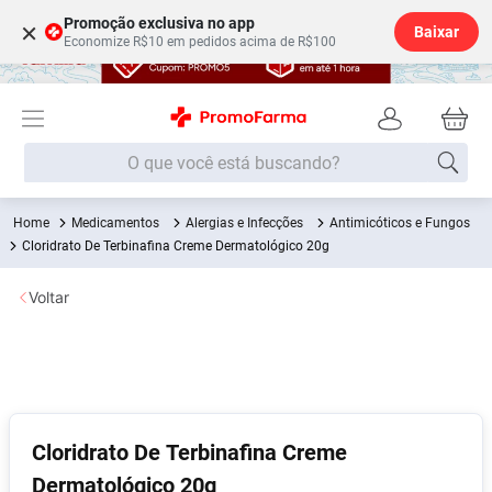
Promoção exclusiva no app
×
Baixar
Economize R$10 em pedidos acima de R$100
O que você está buscando?
Medicamentos
Alergias e Infecções
Antimicóticos e Fungos
Termos mais buscados
Cloridrato De Terbinafina Creme Dermatológico 20g
Fralda
1
º
Voltar
Lenço Umedecido
2
º
Medley
3
º
Fralda Xg
4
º
Fralda G
5
º
Shampoo
6
º
Cloridrato De Terbinafina Creme
Dermatológico 20g
Desodorante
7
º