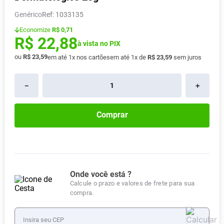
Vitamina D
8
º
Genérico
:
1033135
Absorvente
9
º
Economize
R$ 0,71
R$
22
,
88
Lavitan
à vista no PIX
10
º
ou
R$
23
,
59
em até
1
x nos cartões
em até
1
x de
R$
23
,
59
sem juros
－
＋
Comprar
Onde você está ?
Calcule o prazo e valores de frete para sua
compra.