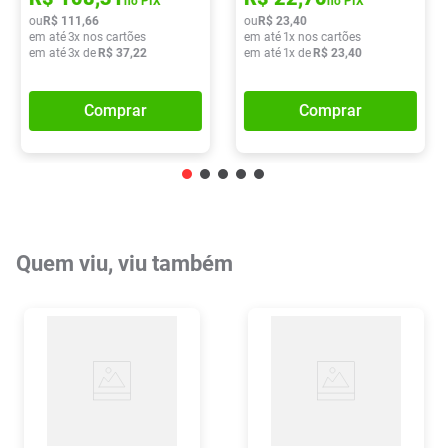
no PIX
no PIX
ou
R$
111
,
66
ou
R$
23
,
40
em até
3
x nos cartões
em até
1
x nos cartões
em até
3
x de
R$
37
,
22
em até
1
x de
R$
23
,
40
Comprar
Comprar
Quem viu, viu também