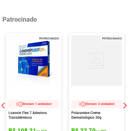
Patrocinado
PATROCINADO
PATROCINADO
Restam 1 unidades!
Restam 2 unidades!
Loxonin Flex 7 Adesivos
Polaramine Creme
Transdérmicos
Dermatológico 30g
R$
108
,
31
R$
22
,
70