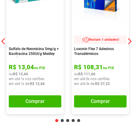
Restam 1 unidades!
Sulfato de Neomicina 5mg/g +
Loxonin Flex 7 Adesivos
Bacitracina 250UI/g Medley
Transdérmicos
Genérico Pomada
Dermatológica 15g
R$
13
,
04
R$
108
,
31
no PIX
no PIX
ou
R$
13
,
44
ou
R$
111
,
66
em até
1
x nos cartões
em até
3
x nos cartões
em até
1
x de
R$
13
,
44
em até
3
x de
R$
37
,
22
Comprar
Comprar