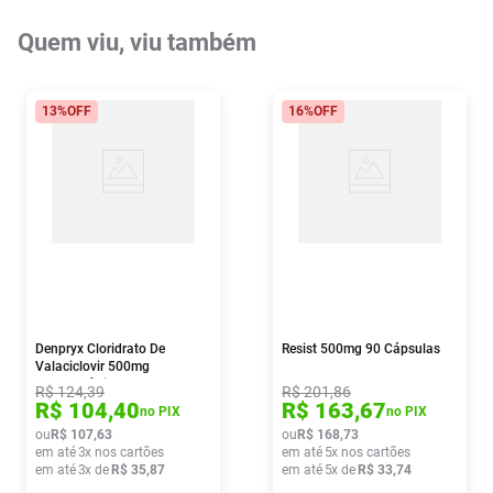
Quem viu, viu também
13%
OFF
16%
OFF
Denpryx Cloridrato De
Resist 500mg 90 Cápsulas
Valaciclovir 500mg
Farmoquímica 10
R$
124
,
39
R$
201
,
86
Comprimidos
R$
104
,
40
R$
163
,
67
no PIX
no PIX
ou
R$
107
,
63
ou
R$
168
,
73
em até
3
x nos cartões
em até
5
x nos cartões
em até
3
x de
R$
35
,
87
em até
5
x de
R$
33
,
74