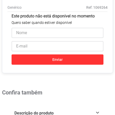
Absorvente
8
º
Genérico
:
1069264
Pampers Confort Sec
9
º
Este produto não está disponível no momento
Lavitan
10
º
Quero saber quando estiver disponível
Enviar
Confira também
Descrição do produto