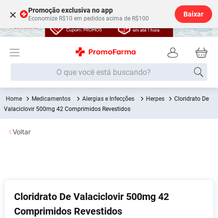
Promoção exclusiva no app
×
Baixar
Economize R$10 em pedidos acima de R$100
O que você está buscando?
Medicamentos
Alergias e Infecções
Herpes
Cloridrato De
Termos mais buscados
Valaciclovir 500mg 42 Comprimidos Revestidos
Fralda
1
º
Voltar
Lenço Umedecido
2
º
Medley
3
º
Fralda Xg
4
º
Fralda G
5
º
Cloridrato De Valaciclovir 500mg 42
Desodorante
6
º
Comprimidos Revestidos
Shampoo
7
º