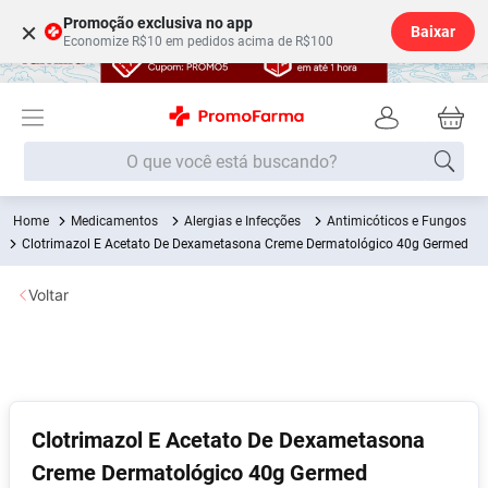
Promoção exclusiva no app
×
Baixar
Economize R$10 em pedidos acima de R$100
O que você está buscando?
Medicamentos
Alergias e Infecções
Antimicóticos e Fungos
Termos mais buscados
Clotrimazol E Acetato De Dexametasona Creme Dermatológico 40g Germed
Fralda
1
º
Voltar
Lenço Umedecido
2
º
Medley
3
º
Fralda Xg
4
º
Fralda G
5
º
Clotrimazol E Acetato De Dexametasona
Shampoo
6
º
Creme Dermatológico 40g Germed
Desodorante
7
º