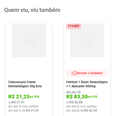
Quem viu, viu também
11%
OFF
Restam 2 unidades!
Cetoconazol Creme
Fentizol 1 Óvulo Ginecológico
Dermatológico 30g Ems
+ 1 Aplicador 600mg
R$
96
,
75
R$
21
,
25
R$
83
,
30
no PIX
no PIX
ou
R$
21
,
91
ou
R$
85
,
88
em até
1
x nos cartões
em até
2
x nos cartões
em até
1
x de
R$
21
,
91
em até
2
x de
R$
42
,
94