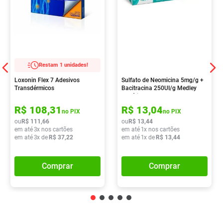
Restam 1 unidades!
Loxonin Flex 7 Adesivos
Sulfato de Neomicina 5mg/g +
Transdérmicos
Bacitracina 250UI/g Medley
Genérico Pomada
Dermatológica 15g
R$
108
,
31
R$
13
,
04
no PIX
no PIX
ou
R$
111
,
66
ou
R$
13
,
44
em até
3
x nos cartões
em até
1
x nos cartões
em até
3
x de
R$
37
,
22
em até
1
x de
R$
13
,
44
Comprar
Comprar