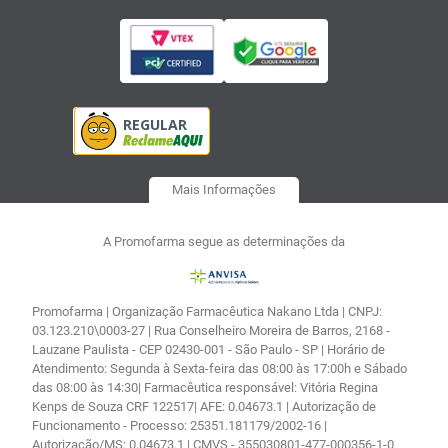
Mais Informações
A Promofarma segue as determinações da
Promofarma | Organização Farmacêutica Nakano Ltda | CNPJ:
03.123.210\0003-27 | Rua Conselheiro Moreira de Barros, 2168 -
Lauzane Paulista - CEP 02430-001 - São Paulo - SP | Horário de
Atendimento: Segunda à Sexta-feira das 08:00 às 17:00h e Sábado
das 08:00 às 14:30| Farmacêutica responsável: Vitória Regina
Kenps de Souza CRF 122517| AFE: 0.04673.1 | Autorização de
Funcionamento - Processo: 25351.181179/2002-16 |
Autorização/MS: 0.04673.1 | CMVS - 355030801-477-000356-1-0