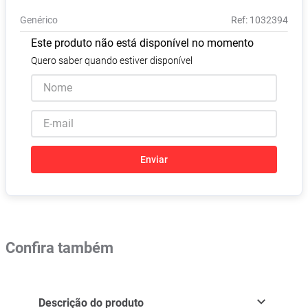
Vitamina D
8
º
Genérico
:
1032394
Absorvente
9
º
Este produto não está disponível no momento
Lavitan
10
º
Quero saber quando estiver disponível
Enviar
Confira também
Descrição do produto