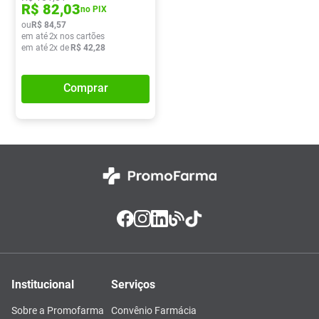
R$
82
,
03
no PIX
ou
R$
84
,
57
em até
2
x nos cartões
em até
2
x de
R$
42
,
28
Comprar
Institucional
Serviços
Sobre a Promofarma
Convênio Farmácia