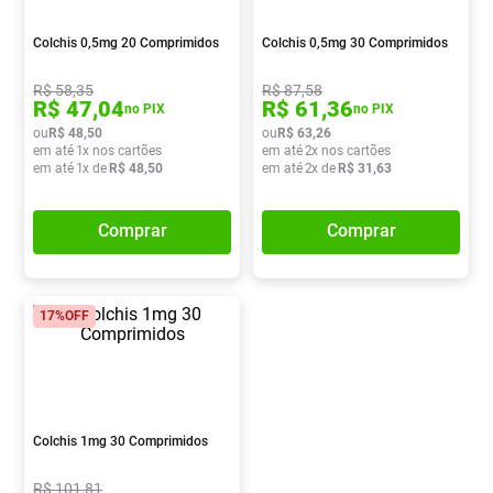
Pampers Confort Sec
8
º
Colchis 0,5mg 20 Comprimidos
Colchis 0,5mg 30 Comprimidos
Vitamina D
9
º
R$
58
,
35
R$
87
,
58
Soro Fisiológico
10
º
R$
47
,
04
R$
61
,
36
no PIX
no PIX
ou
R$
48
,
50
ou
R$
63
,
26
em até
1
x nos cartões
em até
2
x nos cartões
em até
1
x de
R$
48
,
50
em até
2
x de
R$
31
,
63
Comprar
Comprar
17%
OFF
Colchis 1mg 30 Comprimidos
R$
101
,
81