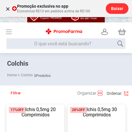
Promoção exclusiva no app
×
Baixar
Economize R$10 em pedidos acima de R$100
O que você está buscando?
Termos mais buscados
Colchis
Fralda
1
º
Colchis
3
Produtos
Lenço Umedecido
2
º
Medley
3
º
Filtrar
Fralda Xg
4
º
17%
OFF
28%
OFF
Fralda G
5
º
Shampoo
6
º
Desodorante
7
º