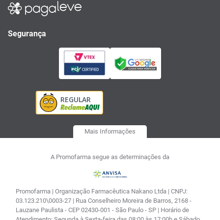
Segurança
Mais Informações
A Promofarma segue as determinações da
Promofarma | Organização Farmacêutica Nakano Ltda | CNPJ:
03.123.210\0003-27 | Rua Conselheiro Moreira de Barros, 2168 -
Lauzane Paulista - CEP 02430-001 - São Paulo - SP | Horário de
Atendimento: Segunda à Sexta-feira das 08:00 às 17:00h e Sábado