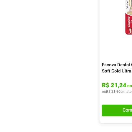
Escova Dental 
Soft Gold Ultr
Unidades
R$
21
,
24
no
ou
R$
21
,
90
em até
Com