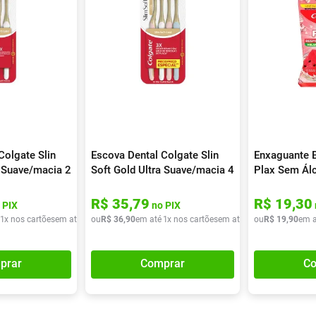
Colgate Slin
Escova Dental Colgate Slin
Enxaguante B
a Suave/macia 2
Soft Gold Ultra Suave/macia 4
Plax Sem Ál
Unidades
500ml
R$
35
,
79
R$
19
,
30
 PIX
no PIX
1
x nos cartões
em até
1
x de
ou
R$
R$
36
21
,
90
,
90
em até
1
x nos cartões
em até
1
x de
ou
R$
R$
19
36
,
90
,
90
em a
prar
Comprar
Co