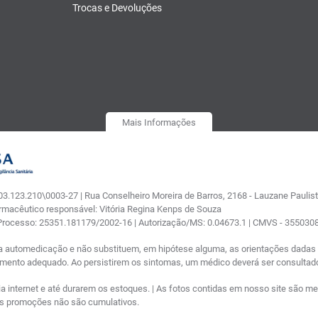
Trocas e Devoluções
Mais Informações
.123.210\0003-27 | Rua Conselheiro Moreira de Barros, 2168 - Lauzane Paulista
armacêutico responsável: Vitória Regina Kenps de Souza
 Processo: 25351.181179/2002-16 | Autorização/MS: 0.04673.1 | CMVS - 35503
a automedicação e não substituem, em hipótese alguma, as orientações dadas p
tamento adequado. Ao persistirem os sintomas, um médico deverá ser consultad
nternet e até durarem os estoques. | As fotos contidas em nosso site são meram
ras promoções não são cumulativos.