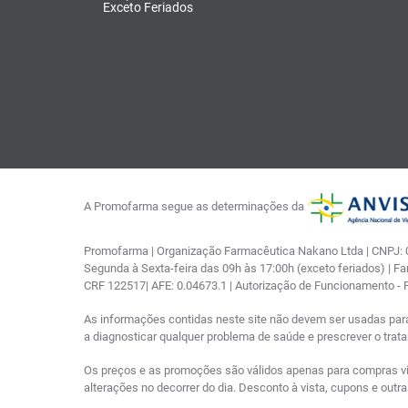
Exceto Feriados
A Promofarma segue as determinações da
Promofarma | Organização Farmacêutica Nakano Ltda | CNPJ: 03
Segunda à Sexta-feira das 09h às 17:00h (exceto feriados) | F
CRF 122517| AFE: 0.04673.1 | Autorização de Funcionamento -
As informações contidas neste site não devem ser usadas par
a diagnosticar qualquer problema de saúde e prescrever o tra
Os preços e as promoções são válidos apenas para compras via i
alterações no decorrer do dia. Desconto à vista, cupons e out