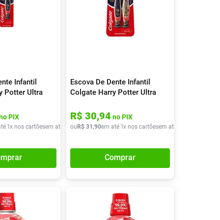
nte Infantil
Escova De Dente Infantil
 Potter Ultra
Colgate Harry Potter Ultra
dade
Macia 2 Unidades
R$
30
,
94
no PIX
no PIX
té
1
x nos cartões
em até
1
x de
ou
R$
R$
31
19
,
90
,
90
em até
1
x nos cartões
em até
1
x de
R$
31
,
90
mprar
Comprar