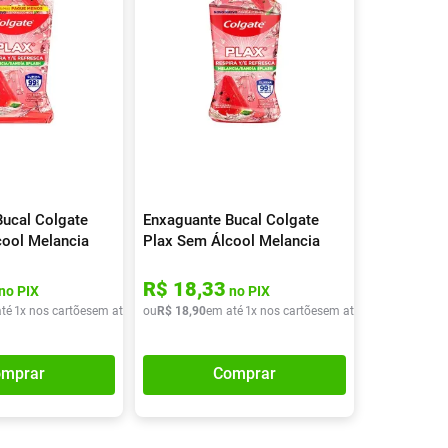
ucal Colgate
Enxaguante Bucal Colgate
cool Melancia
Plax Sem Álcool Melancia
250ml
R$
18
,
33
no PIX
no PIX
té
1
x nos cartões
em até
1
x de
ou
R$
R$
18
19
,
90
,
90
em até
1
x nos cartões
em até
1
x de
R$
18
,
90
mprar
Comprar