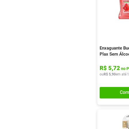
Enxaguante Bu
Plax Sem Álco
60ml
R$
5
,
72
no P
ou
R$
5
,
90
em até
1
Com