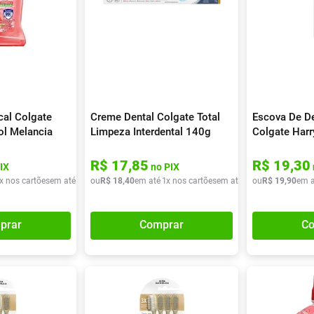
cal Colgate
Creme Dental Colgate Total
Escova De De
ol Melancia
Limpeza Interdental 140g
Colgate Harry
Macia 1 Uni
R$
17
,
85
R$
19
,
30
IX
no PIX
x nos cartões
em até
1
x de
ou
R$
R$
5
18
,
90
,
40
em até
1
x nos cartões
em até
1
x de
ou
R$
R$
19
18
,
90
,
40
em a
prar
Comprar
Co