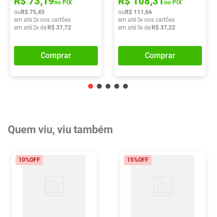
R$
73
,
19
R$
108
,
31
no PIX
no PIX
ou
R$
75
,
45
ou
R$
111
,
66
em até
2
x nos cartões
em até
3
x nos cartões
em até
2
x de
R$
37
,
72
em até
3
x de
R$
37
,
22
Comprar
Comprar
Quem viu, viu também
10%
OFF
15%
OFF