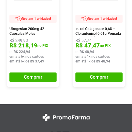
Restam 1 unidades!
Restam 1 unidades!
Utrogestan 200mg 42
Iruxol Colagenase 0,6U +
Cápsulas Moles
Cloranfenicol 0,01g Pomada
Dermatológica 15g
R$
249
,
93
R$
57
,
74
R$
218
,
19
R$
47
,
47
no PIX
no PIX
ou
R$
224
,
94
ou
R$
48
,
94
em até
6
x nos cartões
em até
1
x nos cartões
em até
6
x de
R$
37
,
49
em até
1
x de
R$
48
,
94
Comprar
Comprar