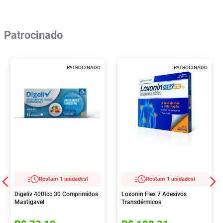
Patrocinado
PATROCINADO
PATROCINADO
Restam 1 unidades!
Restam 1 unidades!
Digeliv 400fcc 30 Comprimidos
Loxonin Flex 7 Adesivos
Mastigavel
Transdérmicos