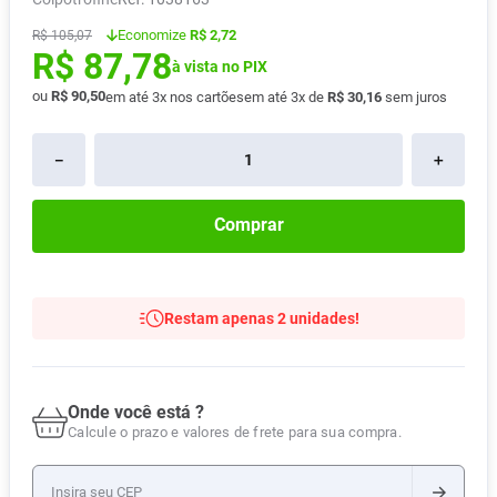
Absorvente
8
º
Economize
R$ 2,72
R$
105
,
07
R$
87
,
78
Lavitan
9
º
à vista no PIX
Vitamina D
ou
R$
90
,
50
10
º
em até
3
x nos cartões
em até
3
x de
R$
30
,
16
sem juros
－
＋
Comprar
Restam apenas 2 unidades!
Onde você está ?
Calcule o prazo e valores de frete para sua compra.