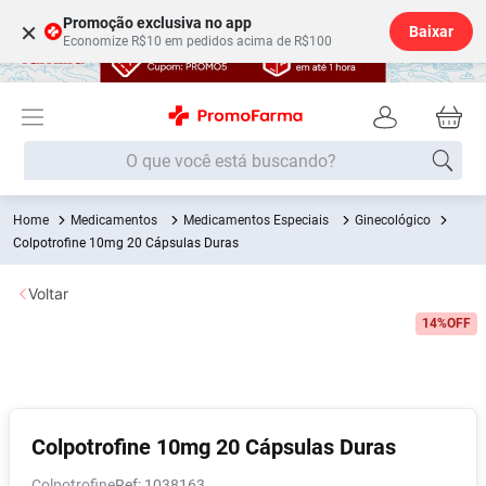
Promoção exclusiva no app
×
Baixar
Economize R$10 em pedidos acima de R$100
O que você está buscando?
Medicamentos
Medicamentos Especiais
Ginecológico
Termos mais buscados
Colpotrofine 10mg 20 Cápsulas Duras
Fralda
1
º
Voltar
Medley
2
º
14%
OFF
Lenço Umedecido
3
º
Fralda Xg
4
º
Fralda G
5
º
Shampoo
6
º
Colpotrofine 10mg 20 Cápsulas Duras
Desodorante
7
º
Colpotrofine
:
1038163