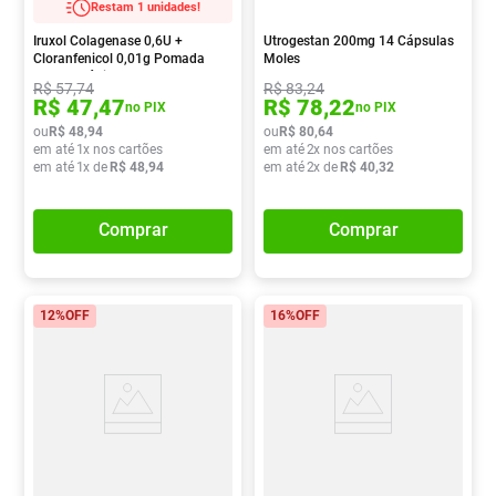
Restam 1 unidades!
Iruxol Colagenase 0,6U +
Utrogestan 200mg 14 Cápsulas
Cloranfenicol 0,01g Pomada
Moles
Dermatológica 15g
R$
57
,
74
R$
83
,
24
R$
47
,
47
R$
78
,
22
no PIX
no PIX
ou
R$
48
,
94
ou
R$
80
,
64
em até
1
x nos cartões
em até
2
x nos cartões
em até
1
x de
R$
48
,
94
em até
2
x de
R$
40
,
32
Comprar
Comprar
12%
OFF
16%
OFF