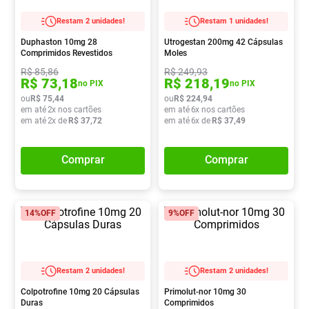
Absorvente
8
º
Restam 2 unidades!
Restam 1 unidades!
Pampers Confort Sec
9
º
Duphaston 10mg 28
Utrogestan 200mg 42 Cápsulas
Comprimidos Revestidos
Moles
Lavitan
10
º
R$
85
,
86
R$
249
,
93
R$
73
,
18
R$
218
,
19
no PIX
no PIX
ou
R$
75
,
44
ou
R$
224
,
94
em até
2
x nos cartões
em até
6
x nos cartões
em até
2
x de
R$
37
,
72
em até
6
x de
R$
37
,
49
Comprar
Comprar
14%
OFF
9%
OFF
Restam 2 unidades!
Restam 2 unidades!
Colpotrofine 10mg 20 Cápsulas
Primolut-nor 10mg 30
Duras
Comprimidos