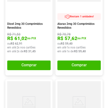
Restam 1 unidades!
Diost 2mg 30 Comprimidos
Alurax 2mg 30 Comprimidos
Revestidos
Revestidos
R$
71
,
53
R$
70
,
78
R$
61
,
02
R$
57
,
62
no PIX
no PIX
ou
R$
62
,
91
ou
R$
59
,
40
em até
2
x nos cartões
em até
1
x nos cartões
em até
2
x de
R$
31
,
45
em até
1
x de
R$
59
,
40
Comprar
Comprar