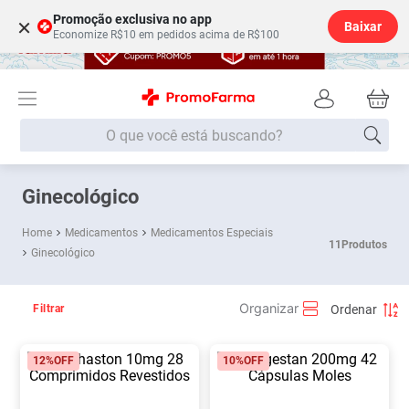
Promoção exclusiva no app
×
Baixar
Economize R$10 em pedidos acima de R$100
O que você está buscando?
Termos mais buscados
Ginecológico
Fralda
1
º
Medicamentos
Medicamentos Especiais
11
Produtos
Ginecológico
Lenço Umedecido
2
º
Medley
3
º
Filtrar
Fralda Xg
4
º
Fralda G
5
º
12%
OFF
10%
OFF
Desodorante
6
º
Shampoo
7
º