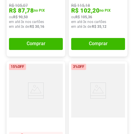
R$
105
,
07
R$
115
,
18
R$
87
,
78
R$
102
,
20
no PIX
no PIX
ou
R$
90
,
50
ou
R$
105
,
36
em até
3
x nos cartões
em até
3
x nos cartões
em até
3
x de
R$
30
,
16
em até
3
x de
R$
35
,
12
Comprar
Comprar
15%
OFF
3%
OFF