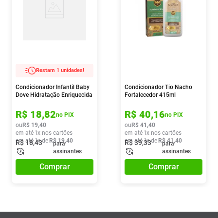
Restam 1 unidades!
Condicionador Infantil Baby
Condicionador Tio Nacho
Dove Hidratação Enriquecida
Fortalecedor 415ml
200ml
R$
18
,
82
R$
40
,
16
no PIX
no PIX
ou
R$
19
,
40
ou
R$
41
,
40
em até
1
x nos cartões
em até
1
x nos cartões
em até
1
x de
R$
19
,
40
em até
1
x de
R$
41
,
40
R$
18
,
43
R$
39
,
33
para
para
assinantes
assinantes
Comprar
Comprar