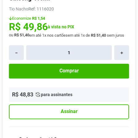
Pampers Confort Sec
8
º
Tio Nacho
:
1116020
Vitamina D
9
º
Economize
R$ 1,54
R$
49
,
86
Soro Fisiológico
à vista no PIX
10
º
ou
R$
51
,
40
em até
1
x nos cartões
em até
1
x de
R$
51
,
40
sem juros
－
＋
Comprar
R$
48
,
83
para assinantes
Assinar