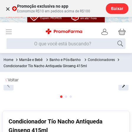
Promoção exclusiva no app
×
Baixar
Economize R$10 em pedidos acima de R$100
O que você está buscando?
Mamãe e Bebê
Banho e Pós-Banho
Condicionadores
Termos mais buscados
Condicionador Tío Nacho Antiqueda Ginseng 415ml
Fralda
1
º
Voltar
Lenço Umedecido
2
º
Medley
3
º
Fralda Xg
4
º
Fralda G
5
º
Desodorante
6
º
Condicionador Tío Nacho Antiqueda
Ginseng 415ml
Shampoo
7
º