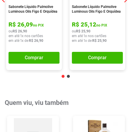
Sabonete Líquido Palmolive
Sabonete Líquido Palmolive
Luminous Oils Figo E Orquídea
Luminous Oils Figo E Orquídea
Branca 650ml
Branca 900ml
R$
26
,
09
R$
25
,
12
no PIX
no PIX
ou
R$
26
,
90
ou
R$
25
,
90
em até
1
x nos cartões
em até
1
x nos cartões
em até
1
x de
R$
26
,
90
em até
1
x de
R$
25
,
90
Comprar
Comprar
Quem viu, viu também