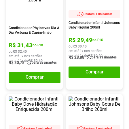
Pampers Confort Sec
8
º
Restam 1 unidades!
Vitamina D
9
º
Condicionador Infantil Johnsons
Soro Fisiológico
10
º
Baby Regular 200ml
Condicionador Phytoervas Dia A
Dia Verbana E Capim-limão
250ml
R$
29
,
49
no PIX
R$
31
,
43
no PIX
ou
R$
30
,
40
em até
1
x nos cartões
ou
R$
32
,
40
em até
1
x de
R$
30
,
40
em até
1
x nos cartões
R$
28
,
88
para assinantes
em até
1
x de
R$
32
,
40
R$
30
,
78
para assinantes
Comprar
Comprar
Restam 1 unidades!
Restam 1 unidades!