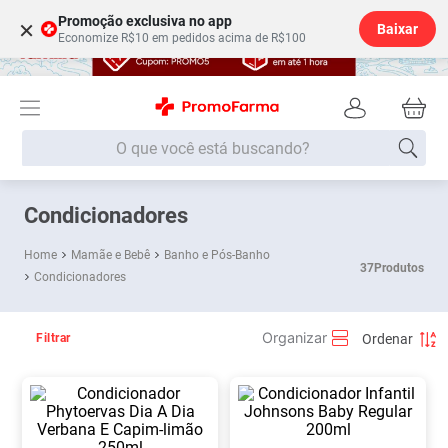
Promoção exclusiva no app
×
Baixar
Economize R$10 em pedidos acima de R$100
O que você está buscando?
Termos mais buscados
Condicionadores
Fralda
1
º
Mamãe e Bebê
Banho e Pós-Banho
37
Produtos
Condicionadores
Lenço Umedecido
2
º
Medley
3
º
Filtrar
Fralda Xg
4
º
Fralda G
5
º
Desodorante
6
º
Shampoo
7
º