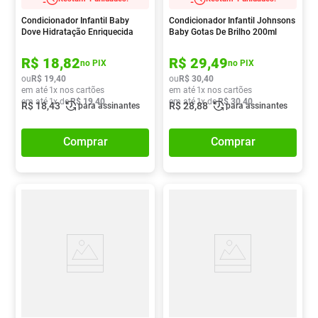
Condicionador Infantil Baby
Condicionador Infantil Johnsons
Dove Hidratação Enriquecida
Baby Gotas De Brilho 200ml
200ml
R$
18
,
82
R$
29
,
49
no PIX
no PIX
ou
R$
19
,
40
ou
R$
30
,
40
em até
1
x nos cartões
em até
1
x nos cartões
em até
1
x de
R$
19
,
40
em até
1
x de
R$
30
,
40
R$
18
,
43
R$
28
,
88
para assinantes
para assinantes
Comprar
Comprar