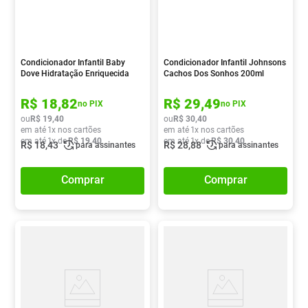
Condicionador Infantil Baby
Condicionador Infantil Johnsons
Dove Hidratação Enriquecida
Cachos Dos Sonhos 200ml
Cabelos Claros 200ml
R$
18
,
82
R$
29
,
49
no PIX
no PIX
ou
R$
19
,
40
ou
R$
30
,
40
em até
1
x nos cartões
em até
1
x nos cartões
em até
1
x de
R$
19
,
40
em até
1
x de
R$
30
,
40
R$
18
,
43
R$
28
,
88
para assinantes
para assinantes
Comprar
Comprar