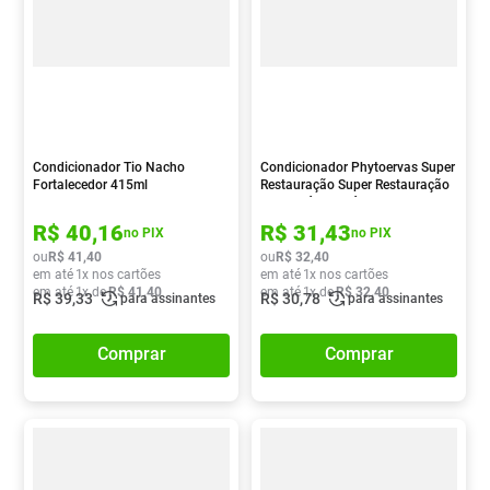
Condicionador Tio Nacho
Condicionador Phytoervas Super
Fortalecedor 415ml
Restauração Super Restauração
Cupuaçú E Ucuúba 250ml
R$
40
,
16
R$
31
,
43
no PIX
no PIX
ou
R$
41
,
40
ou
R$
32
,
40
em até
1
x nos cartões
em até
1
x nos cartões
em até
1
x de
R$
41
,
40
em até
1
x de
R$
32
,
40
R$
39
,
33
R$
30
,
78
para assinantes
para assinantes
Comprar
Comprar