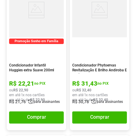
Promoção Sonho em Família
Condicionador Infantil
Condicionador Phytoervas
Huggies extra Suave 200ml
Revitalização E Brilho Andiroba E
Colágeno Vegetal 250ml
R$
22
,
21
R$
31
,
43
no PIX
no PIX
ou
R$
22
,
90
ou
R$
32
,
40
em até
1
x nos cartões
em até
1
x nos cartões
em até
1
x de
R$
22
,
90
em até
1
x de
R$
32
,
40
R$
21
,
76
R$
30
,
78
para assinantes
para assinantes
Comprar
Comprar