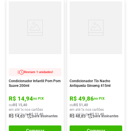
Restam 1 unidades!
Condicionador Infantil Pom Pom
Condicionador Tío Nacho
Suave 200ml
Antiqueda Ginseng 415ml
R$
14
,
94
R$
49
,
86
no PIX
no PIX
ou
R$
15
,
40
ou
R$
51
,
40
em até
1
x nos cartões
em até
1
x nos cartões
em até
1
x de
R$
15
,
40
em até
1
x de
R$
51
,
40
R$
14
,
63
R$
48
,
83
para assinantes
para assinantes
Comprar
Comprar