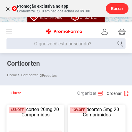
Promoção exclusiva no app
×
Baixar
Economize R$10 em pedidos acima de R$100
O que você está buscando?
Termos mais buscados
Corticorten
Fralda
1
º
Corticorten
2
Produtos
Lenço Umedecido
2
º
Medley
3
º
Filtrar
Fralda Xg
4
º
45%
OFF
13%
OFF
Fralda G
5
º
Shampoo
6
º
Desodorante
7
º