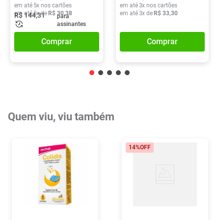
em até
5
x nos cartões
em até
3
x nos cartões
em até
5
x de
R$
30
,
38
em até
3
x de
R$
33
,
30
R$
144
,
31
para
assinantes
Comprar
Comprar
Quem viu, viu também
14%
OFF