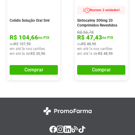
Restam 2 unidades!
Colidis Solução Oral 5ml
Sintocalmy 300mg 20
Comprimidos Revestidos
R$
56
,
78
R$
104
,
66
R$
47
,
43
no PIX
no PIX
ou
R$
107
,
90
ou
R$
48
,
90
em até
3
x nos cartões
em até
1
x nos cartões
em até
3
x de
R$
35
,
96
em até
1
x de
R$
48
,
90
Comprar
Comprar