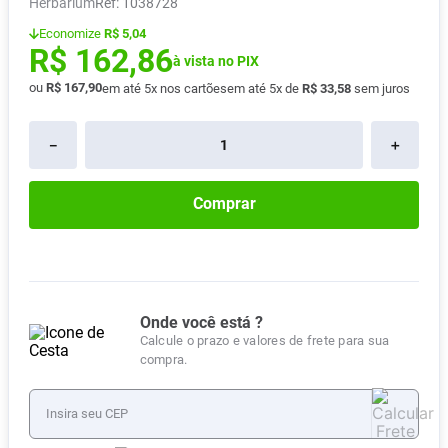
Herbarium
:
1038728
Vitamina D
8
º
Economize
R$ 5,04
R$
162
,
86
Absorvente
9
º
à vista no PIX
Lavitan
10
º
ou
R$
167
,
90
em até
5
x nos cartões
em até
5
x de
R$
33
,
58
sem juros
－
＋
Comprar
Onde você está ?
Calcule o prazo e valores de frete para sua
compra.