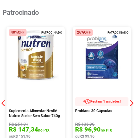
Patrocinado
40%
OFF
26%
OFF
PATROCINADO
PATROCINADO
Restam 1 unidades!
Suplemento Alimentar Nestlé
Probians 30 Cápsulas
Nutren Senior Sem Sabor 740g
R$
254
,
31
R$
135
,
90
R$
147
,
34
R$
96
,
90
no PIX
no PIX
ou
R$
151
,
90
ou
R$
99
,
90