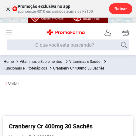
Promoção exclusiva no app
×
Baixar
Economize R$10 em pedidos acima de R$100
O que você está buscando?
Vitaminas e Suplementos
Vitaminas e Saúde
Termos mais buscados
Funcionais e Fitoterápicos
Cranberry Cr 400mg 30 Sachês
Fralda
1
º
Voltar
Lenço Umedecido
2
º
Medley
3
º
Fralda Xg
4
º
Fralda G
5
º
Shampoo
6
º
Cranberry Cr 400mg 30 Sachês
Desodorante
7
º