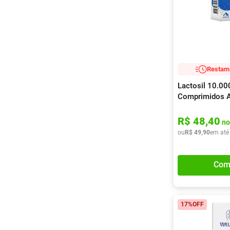
Restam 
Lactosil 10.00
Comprimidos 
R$
48
,
40
no
ou
R$
49
,
90
em até
Com
17%
OFF