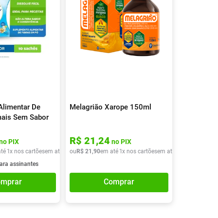
Alimentar De
Melagrião Xarope 150ml
mais Sem Sabor
R$
21
,
24
no PIX
no PIX
té
1
x nos cartões
em até
1
x de
ou
R$
R$
21
46
,
90
,
40
em até
1
x nos cartões
em até
1
x de
R$
21
,
90
ara assinantes
mprar
Comprar