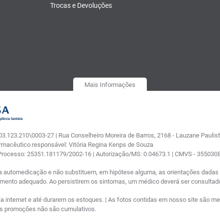
Trocas e Devoluções
Mais Informações
.123.210\0003-27 | Rua Conselheiro Moreira de Barros, 2168 - Lauzane Paulista
armacêutico responsável: Vitória Regina Kenps de Souza
 Processo: 25351.181179/2002-16 | Autorização/MS: 0.04673.1 | CMVS - 35503
a automedicação e não substituem, em hipótese alguma, as orientações dadas p
tamento adequado. Ao persistirem os sintomas, um médico deverá ser consultad
nternet e até durarem os estoques. | As fotos contidas em nosso site são meram
ras promoções não são cumulativos.