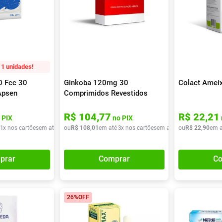
1 unidades!
0 Fcc 30
Ginkoba 120mg 30
Colact Amei
Apsen
Comprimidos Revestidos
R$
104
,
77
R$
22
,
21
 PIX
no PIX
1
x nos cartões
em até
1
x de
ou
R$
R$
108
49
,
90
,
01
em até
3
x nos cartões
em até
3
ou
x de
R$
R$
22
36
,
90
,
00
em a
prar
Comprar
Co
26%
OFF