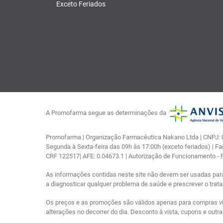
Exceto Feriados
A Promofarma segue as determinações da
Promofarma | Organização Farmacêutica Nakano Ltda | CNPJ: 03
Segunda à Sexta-feira das 09h às 17:00h (exceto feriados) | F
CRF 122517| AFE: 0.04673.1 | Autorização de Funcionamento -
As informações contidas neste site não devem ser usadas par
a diagnosticar qualquer problema de saúde e prescrever o tra
Os preços e as promoções são válidos apenas para compras via i
alterações no decorrer do dia. Desconto à vista, cupons e out