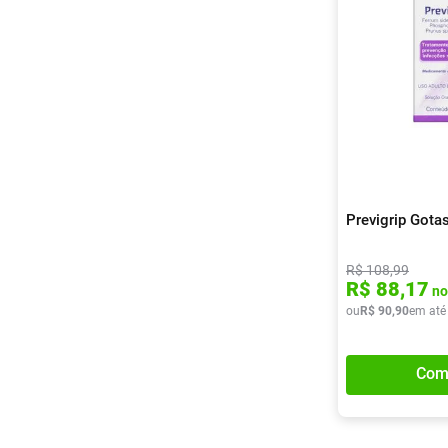
Previgrip Gota
R$
108
,
99
R$
88
,
17
no
ou
R$
90
,
90
em até
Com