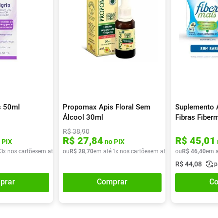
s 50ml
Propomax Apis Floral Sem
Suplemento 
Álcool 30ml
Fibras Fiber
50g
R$
38
,
90
R$
27
,
84
R$
45
,
01
 PIX
no PIX
3
x nos cartões
em até
3
x de
ou
R$
R$
28
30
,
70
,
30
em até
1
x nos cartões
em até
1
x de
ou
R$
R$
46
28
,
40
,
70
em a
R$
44
,
08
p
prar
Comprar
Co