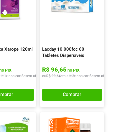
xa Xarope 120ml
Lacday 10.000fcc 60
Tabletes Dispersíveis
R$
96
,
65
no PIX
no PIX
té
1
x nos cartões
em até
1
x de
ou
R$
R$
99
22
,
64
,
90
em até
3
x nos cartões
em até
3
x de
R$
33
,
21
mprar
Comprar