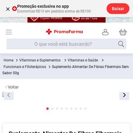
Promoção exclusiva no app
×
Baixar
Economize R$10 em pedidos acima de R$100
O que você está buscando?
Vitaminas e Suplementos
Vitaminas e Saúde
Termos mais buscados
Funcionais e Fitoterápicos
Suplemento Alimentar De Fibras Fibermais Sem
Fralda
Sabor 50g
1
º
Lenço Umedecido
2
º
Voltar
Medley
3
º
Fralda Xg
4
º
Fralda G
5
º
Shampoo
6
º
Desodorante
7
º