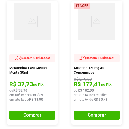
17%
OFF
Restam 2 unidades!
Restam 1 unidades!
Melatonina Fast Gostas
Artroflan 150mg 40
Menta 30ml
Comprimidos
R$
219
,
99
R$
37
,
73
R$
177
,
41
no PIX
no PIX
ou
R$
38
,
90
ou
R$
182
,
90
em até
1
x nos cartões
em até
6
x nos cartões
em até
1
x de
R$
38
,
90
em até
6
x de
R$
30
,
48
Comprar
Comprar