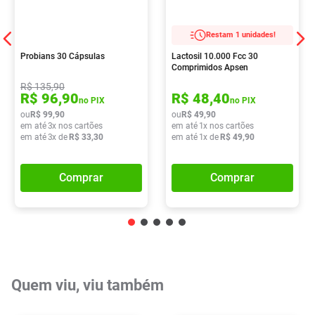
Restam 1 unidades!
Probians 30 Cápsulas
Lactosil 10.000 Fcc 30
Comprimidos Apsen
R$
135
,
90
R$
96
,
90
R$
48
,
40
no PIX
no PIX
ou
R$
99
,
90
ou
R$
49
,
90
em até
3
x nos cartões
em até
1
x nos cartões
em até
3
x de
R$
33
,
30
em até
1
x de
R$
49
,
90
Comprar
Comprar
Quem viu, viu também