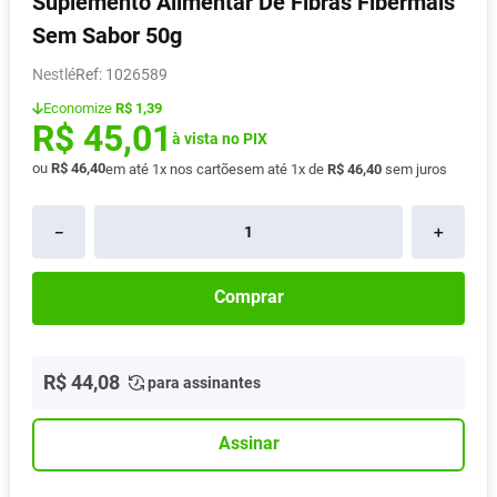
Suplemento Alimentar De Fibras Fibermais
Pampers Confort Sec
8
º
Sem Sabor 50g
Vitamina D
9
º
Nestlé
:
1026589
Soro Fisiológico
10
º
Economize
R$ 1,39
R$
45
,
01
à vista no PIX
ou
R$
46
,
40
em até
1
x nos cartões
em até
1
x de
R$
46
,
40
sem juros
－
＋
Comprar
R$
44
,
08
para assinantes
Assinar