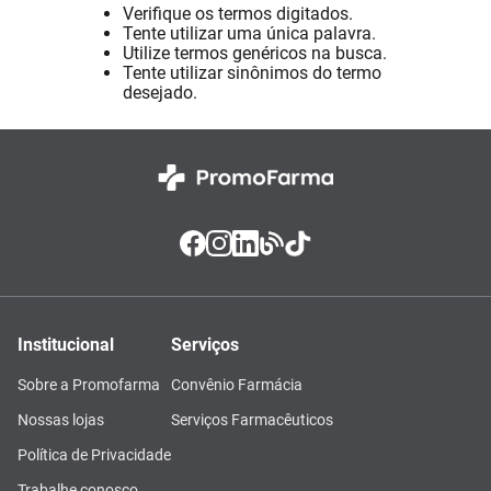
Verifique os termos digitados.
Absorvente
8
º
Tente utilizar uma única palavra.
Utilize termos genéricos na busca.
Lavitan
9
º
Tente utilizar sinônimos do termo
desejado.
Vitamina D
10
º
Institucional
Serviços
Sobre a Promofarma
Convênio Farmácia
Nossas lojas
Serviços Farmacêuticos
Política de Privacidade
Trabalhe conosco