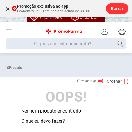
Promoção exclusiva no app
×
Baixar
Economize R$10 em pedidos acima de R$100
O que você está buscando?
Termos mais buscados
0
Produto
Fralda
1
º
Medley
2
º
OOPS!
Lenço Umedecido
3
º
Fralda Xg
4
º
Fralda G
Nenhum produto encontrado
5
º
Shampoo
6
º
O que eu devo fazer?
Desodorante
7
º