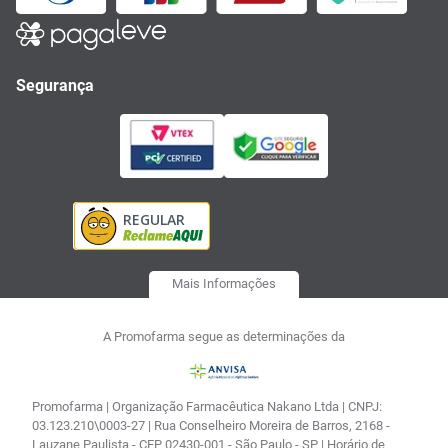
Segurança
Mais Informações
A Promofarma segue as determinações da
Promofarma | Organização Farmacêutica Nakano Ltda | CNPJ:
03.123.210\0003-27 | Rua Conselheiro Moreira de Barros, 2168 -
Lauzane Paulista - CEP 02430-001 - São Paulo - SP | Horário de