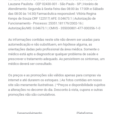
Lauzane Paulista - CEP 02430-001 - São Paulo - SP | Horário de
Atendimento: Segunda à Sexta-feira das 08:00 às 17:00h e Sábado
das 08:00 às 14:30| Farmacêutica responsável: Vitória Regina
Kenps de Souza CRF 122517| AFE: 0.04673.1 | Autorização de
Funcionamento - Processo: 25351.181179/2002-16 |
Autorização/MS: 0.04673.1 | CMVS - 355030801-477-000356-1-0
As informações contidas neste site não devem ser usadas para
automedicação e não substituem, em hipótese alguma, as
orientações dadas pelo profissional da área médica. Somente o
médico está apto a diagnosticar qualquer problema de saúde e
prescrever o tratamento adequado. Ao persistirem os sintomas, um
médico deverá ser consultado.
Os preços e as promoções são válidos apenas para compras via
internet e até durarem os estoques. | As fotos contidas em nosso
site são meramente ilustrativas. | *Preços e disponibilidade sujeitos
a alterações no decorrer do dia. Desconto à vista, cupons e outras
promoções não são cumulativos.
Desenvolvimento
Plataforma