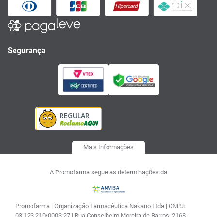
Segurança
Mais Informações
A Promofarma segue as determinações da
Promofarma | Organização Farmacêutica Nakano Ltda | CNPJ:
03.123.210\0003-27 | Rua Conselheiro Moreira de Barros, 2168 -