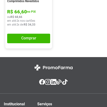
Comprimidos Revestidos
R$
66
,
60
no PIX
ou
R$
68
,
66
em até
2
x nos cartões
em até
2
x de
R$
34
,
33
Comprar
Institucional
Serviços