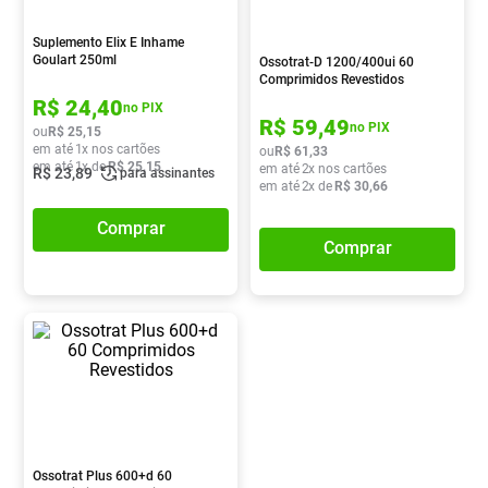
Pampers Confort Sec
8
º
Suplemento Elix E Inhame
Vitamina D
9
º
Goulart 250ml
Ossotrat-D 1200/400ui 60
Comprimidos Revestidos
Soro Fisiológico
10
º
R$
24
,
40
no PIX
R$
59
,
49
no PIX
ou
R$
25
,
15
em até
1
x nos cartões
ou
R$
61
,
33
em até
1
x de
R$
25
,
15
em até
2
x nos cartões
R$
23
,
89
para assinantes
em até
2
x de
R$
30
,
66
Comprar
Comprar
Ossotrat Plus 600+d 60