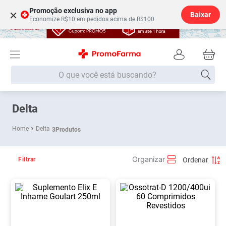
Promoção exclusiva no app
×
Baixar
Economize R$10 em pedidos acima de R$100
O que você está buscando?
Termos mais buscados
Delta
Fralda
1
º
Delta
3
Produtos
Lenço Umedecido
2
º
Medley
3
º
Filtrar
Fralda Xg
4
º
Fralda G
5
º
Desodorante
6
º
Shampoo
7
º