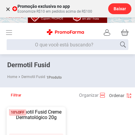
Promoção exclusiva no app
×
Baixar
Economize R$10 em pedidos acima de R$100
O que você está buscando?
Termos mais buscados
Dermotil Fusid
Fralda
1
º
Dermotil Fusid
1
Produto
Medley
2
º
Lenço Umedecido
3
º
Filtrar
Fralda Xg
4
º
10%
OFF
Fralda G
5
º
Shampoo
6
º
Desodorante
7
º