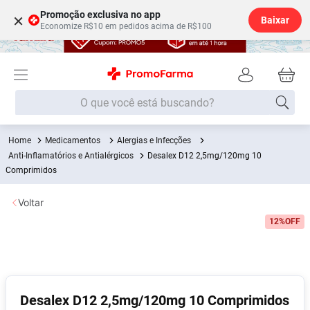
Promoção exclusiva no app
×
Baixar
Economize R$10 em pedidos acima de R$100
O que você está buscando?
Medicamentos
Alergias e Infecções
Termos mais buscados
Anti-Inflamatórios e Antialérgicos
Desalex D12 2,5mg/120mg 10
Fralda
Comprimidos
1
º
Medley
2
º
Voltar
Lenço Umedecido
3
º
12%
OFF
Fralda Xg
4
º
Fralda G
5
º
Shampoo
6
º
Desalex D12 2,5mg/120mg 10 Comprimidos
Desodorante
7
º