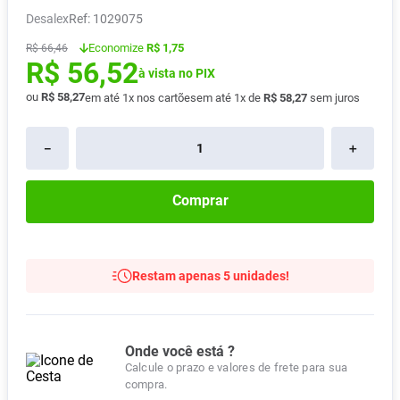
Desalex
:
1029075
Absorvente
8
º
Economize
R$ 1,75
Vitamina D
R$
66
,
46
9
º
R$
56
,
52
à vista no PIX
Lavitan
10
º
ou
R$
58
,
27
em até
1
x nos cartões
em até
1
x de
R$
58
,
27
sem juros
－
＋
Comprar
Restam apenas 5 unidades!
Onde você está ?
Calcule o prazo e valores de frete para sua
compra.