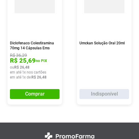
Diclofenaco Colestiramina
Umckan Solução Oral 20ml
70mg 14 Cápsulas Ems
R$
36
,
29
R$
25
,
69
no PIX
ou
R$
26
,
48
em até
1
x nos cartões
em até
1
x de
R$
26
,
48
Comprar
Indisponível