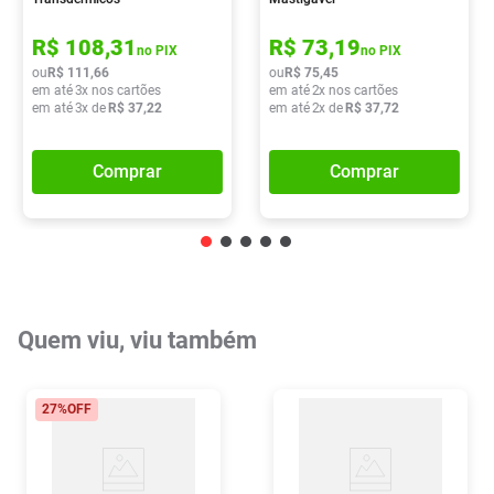
R$
108
,
31
R$
73
,
19
no PIX
no PIX
ou
R$
111
,
66
ou
R$
75
,
45
em até
3
x nos cartões
em até
2
x nos cartões
em até
3
x de
R$
37
,
22
em até
2
x de
R$
37
,
72
Comprar
Comprar
Quem viu, viu também
27%
OFF