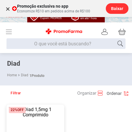
Promoção exclusiva no app
×
Baixar
Economize R$10 em pedidos acima de R$100
O que você está buscando?
Termos mais buscados
Diad
Fralda
1
º
Diad
1
Produto
Medley
2
º
Lenço Umedecido
3
º
Filtrar
Fralda Xg
4
º
22%
OFF
Fralda G
5
º
Shampoo
6
º
Desodorante
7
º