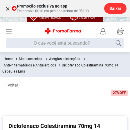
Promoção exclusiva no app
×
Baixar
Economize R$10 em pedidos acima de R$100
O que você está buscando?
Medicamentos
Alergias e Infecções
Termos mais buscados
Anti-Inflamatórios e Antialérgicos
Diclofenaco Colestiramina 70mg 14
Fralda
Cápsulas Ems
1
º
Lenço Umedecido
2
º
Voltar
Medley
3
º
27%
OFF
Fralda Xg
4
º
Fralda G
5
º
Shampoo
6
º
Diclofenaco Colestiramina 70mg 14
Desodorante
7
º