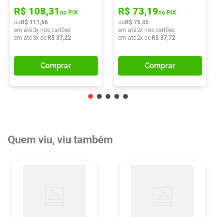
R$
108
,
31
R$
73
,
19
no PIX
no PIX
ou
R$
111
,
66
ou
R$
75
,
45
em até
3
x nos cartões
em até
2
x nos cartões
em até
3
x de
R$
37
,
22
em até
2
x de
R$
37
,
72
Comprar
Comprar
Quem viu, viu também