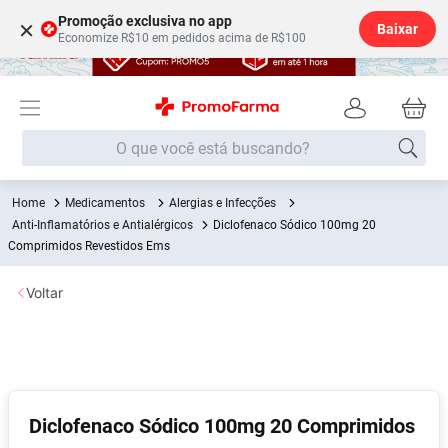
Promoção exclusiva no app
×
Baixar
Economize R$10 em pedidos acima de R$100
O que você está buscando?
Medicamentos
Alergias e Infecções
Termos mais buscados
Anti-Inflamatórios e Antialérgicos
Diclofenaco Sódico 100mg 20
Fralda
Comprimidos Revestidos Ems
1
º
Lenço Umedecido
2
º
Voltar
Medley
3
º
Fralda Xg
4
º
Fralda G
5
º
Desodorante
6
º
Diclofenaco Sódico 100mg 20 Comprimidos
Shampoo
7
º