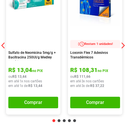
Restam 1 unidades!
Sulfato de Neomicina 5mg/g +
Loxonin Flex 7 Adesivos
Bacitracina 250UI/g Medley
Transdérmicos
Genérico Pomada
Dermatológica 15g
R$
13
,
04
R$
108
,
31
no PIX
no PIX
ou
R$
13
,
44
ou
R$
111
,
66
em até
1
x nos cartões
em até
3
x nos cartões
em até
1
x de
R$
13
,
44
em até
3
x de
R$
37
,
22
Comprar
Comprar