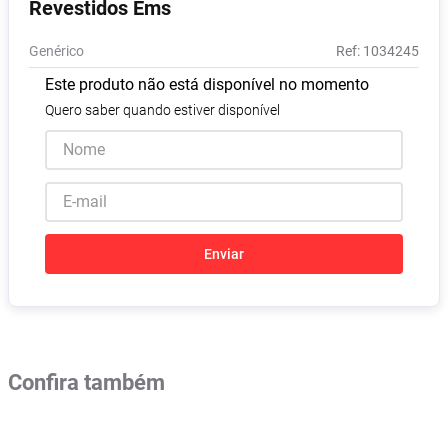
Revestidos Ems
Absorvente
8
º
Genérico
:
1034245
Pampers Confort Sec
9
º
Este produto não está disponível no momento
Lavitan
10
º
Quero saber quando estiver disponível
Enviar
Confira também