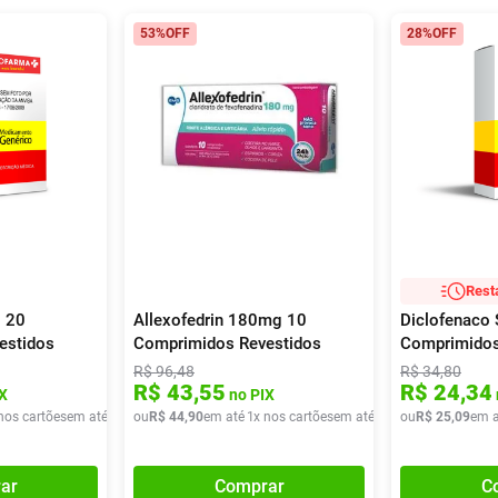
53%
OFF
28%
OFF
Rest
 20
Allexofedrin 180mg 10
Diclofenaco
estidos
Comprimidos Revestidos
Comprimidos
R$
96
,
48
R$
34
,
80
R$
43
,
55
R$
24
,
34
X
no PIX
nos cartões
em até
1
x de
ou
R$
R$
34
44
,
34
,
90
em até
1
x nos cartões
em até
1
x de
ou
R$
R$
44
25
,
90
,
09
em a
ar
Comprar
C