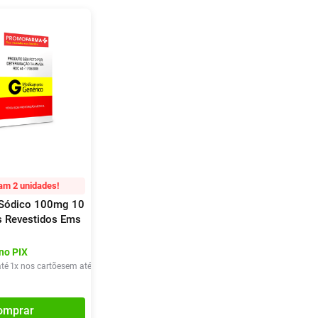
am 2 unidades!
 Sódico 100mg 10
 Revestidos Ems
no PIX
té
1
x nos cartões
em até
1
x de
R$
25
,
09
omprar