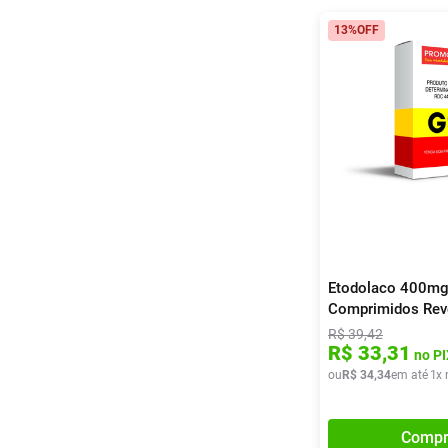
13%
OFF
Etodolaco 400mg
Comprimidos Rev
Germed
R$
39
,
42
R$
33
,
31
no PI
ou
R$
34
,
34
em até
1
x 
Compr