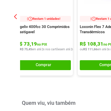
Restam 1 unidades!
Restam 1 
Digeliv 400fcc 30 Comprimidos
Loxonin Flex 7 Ad
Mastigavel
Transdérmicos
R$
73
,
19
R$
108
,
31
no PIX
no P
ou
R$
75
,
45
em até
2
x nos cartões
em até
2
x de
R$
ou
37
R$
,
72
111
,
66
em até
3
x
Comprar
Compr
Quem viu, viu também