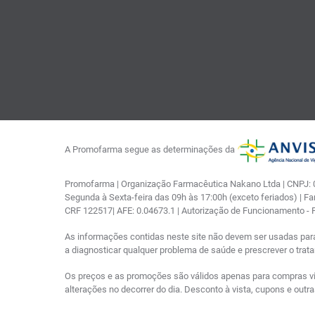
A Promofarma segue as determinações da
Promofarma | Organização Farmacêutica Nakano Ltda | CNPJ: 03
Segunda à Sexta-feira das 09h às 17:00h (exceto feriados) | F
CRF 122517| AFE: 0.04673.1 | Autorização de Funcionamento -
As informações contidas neste site não devem ser usadas par
a diagnosticar qualquer problema de saúde e prescrever o tra
Os preços e as promoções são válidos apenas para compras via i
alterações no decorrer do dia. Desconto à vista, cupons e out