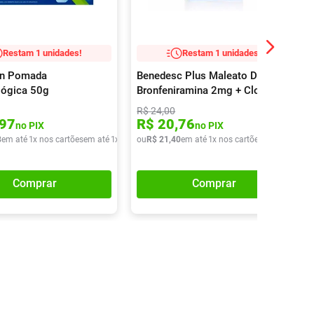
Restam 1 unidades!
Restam 1 unidades!
in Pomada
Benedesc Plus Maleato De
lógica 50g
Bronfeniramina 2mg + Cloridrato
De Fenilefrina 5mg Xarope
R$
24
,
00
120ml
97
R$
20
,
76
no PIX
no PIX
8
em até
1
x nos cartões
em até
1
x de
R$
ou
50
R$
,
48
21
,
40
em até
1
x nos cartões
em até
1
x de
Comprar
Comprar