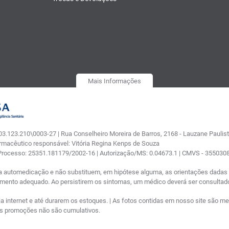
Mais Informações
.123.210\0003-27 | Rua Conselheiro Moreira de Barros, 2168 - Lauzane Paulista
armacêutico responsável: Vitória Regina Kenps de Souza
 Processo: 25351.181179/2002-16 | Autorização/MS: 0.04673.1 | CMVS - 35503
a automedicação e não substituem, em hipótese alguma, as orientações dadas p
tamento adequado. Ao persistirem os sintomas, um médico deverá ser consultad
nternet e até durarem os estoques. | As fotos contidas em nosso site são meram
ras promoções não são cumulativos.