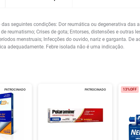
 das seguintes condições: Dor reumática ou degenerativa das art
 de reumatismo; Crises de gota; Entorses, distensões e outras le
eríodos menstruais; Infecções do ouvido, nariz e garganta. De ac
sica adequadamente. Febre isolada não é uma indicação.
13%
OFF
PATROCINADO
PATROCINADO