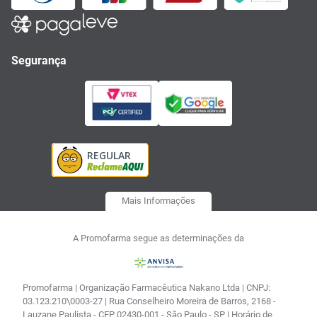
Segurança
Mais Informações
A Promofarma segue as determinações da
Promofarma | Organização Farmacêutica Nakano Ltda | CNPJ:
03.123.210\0003-27 | Rua Conselheiro Moreira de Barros, 2168 -
Lauzane Paulista - CEP 02430-001 - São Paulo - SP | Horário de