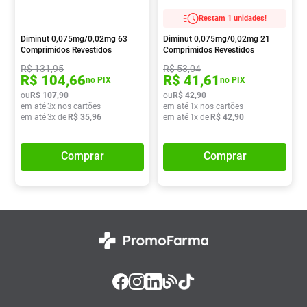
Absorvente
8
º
Restam 1 unidades!
Pampers Confort Sec
9
º
Diminut 0,075mg/0,02mg 63
Diminut 0,075mg/0,02mg 21
Comprimidos Revestidos
Comprimidos Revestidos
Lavitan
10
º
R$
131
,
95
R$
53
,
04
R$
104
,
66
R$
41
,
61
no PIX
no PIX
ou
R$
107
,
90
ou
R$
42
,
90
em até
3
x nos cartões
em até
1
x nos cartões
em até
3
x de
R$
35
,
96
em até
1
x de
R$
42
,
90
Comprar
Comprar