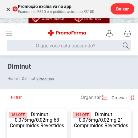
Promoção exclusiva no app
×
Baixar
Economize R$10 em pedidos acima de R$100
O que você está buscando?
Termos mais buscados
Diminut
Fralda
1
º
Diminut
2
Produtos
Lenço Umedecido
2
º
Medley
3
º
Filtrar
Fralda Xg
4
º
18%
OFF
19%
OFF
Fralda G
5
º
Desodorante
6
º
Shampoo
7
º