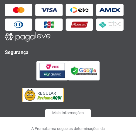
Segurança
Mais Informações
A Promofarma segue as determinações da