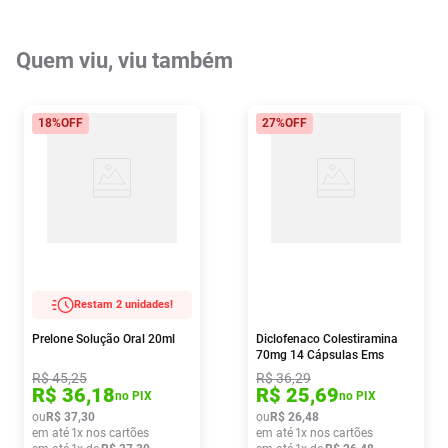
Quem viu, viu também
18%
OFF
27%
OFF
Restam 2 unidades!
Prelone Solução Oral 20ml
Diclofenaco Colestiramina
70mg 14 Cápsulas Ems
R$
45
,
25
R$
36
,
29
R$
36
,
18
R$
25
,
69
no PIX
no PIX
ou
R$
37
,
30
ou
R$
26
,
48
em até
1
x nos cartões
em até
1
x nos cartões