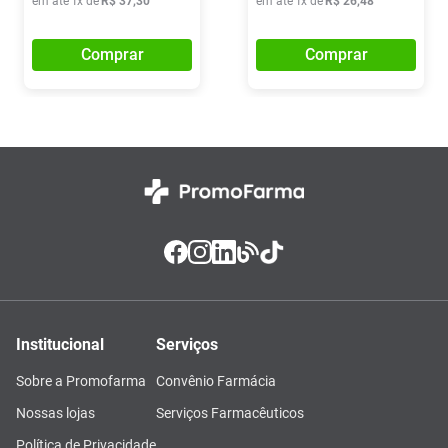
em até
1
x de
R$
37
,
30
em até
1
x de
R$
26
,
48
Comprar
Comprar
Institucional
Serviços
Sobre a Promofarma
Convênio Farmácia
Nossas lojas
Serviços Farmacêuticos
Política de Privacidade