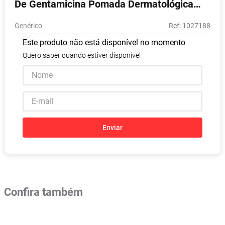
De Gentamicina Pomada Dermatológica
Absorvente
8
º
30g
Genérico
:
1027188
Pampers Confort Sec
9
º
Este produto não está disponível no momento
Lavitan
10
º
Quero saber quando estiver disponível
Enviar
Confira também