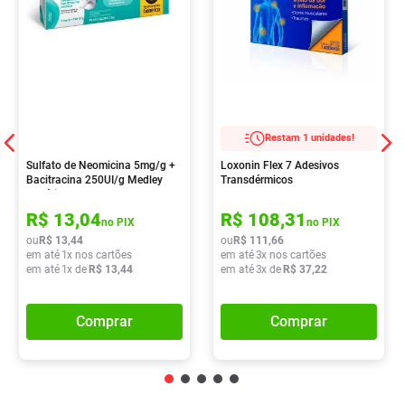
Restam 1 unidades!
Sulfato de Neomicina 5mg/g +
Loxonin Flex 7 Adesivos
Bacitracina 250UI/g Medley
Transdérmicos
Genérico Pomada
Dermatológica 15g
R$
13
,
04
R$
108
,
31
no PIX
no PIX
ou
R$
13
,
44
ou
R$
111
,
66
em até
1
x nos cartões
em até
3
x nos cartões
em até
1
x de
R$
13
,
44
em até
3
x de
R$
37
,
22
Comprar
Comprar