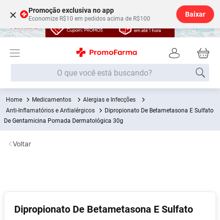
Promoção exclusiva no app
×
Baixar
Economize R$10 em pedidos acima de R$100
O que você está buscando?
Medicamentos
Alergias e Infecções
Termos mais buscados
Anti-Inflamatórios e Antialérgicos
Dipropionato De Betametasona E Sulfato
Fralda
De Gentamicina Pomada Dermatológica 30g
1
º
Lenço Umedecido
2
º
Voltar
Medley
3
º
Fralda Xg
4
º
Fralda G
5
º
Desodorante
6
º
Dipropionato De Betametasona E Sulfato
Shampoo
7
º