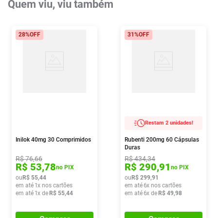
Quem viu, viu também
28%
OFF
31%
OFF
Restam 2 unidades!
Inilok 40mg 30 Comprimidos
Rubenti 200mg 60 Cápsulas
Duras
R$
76
,
66
R$
434
,
34
R$
53
,
78
R$
290
,
91
no PIX
no PIX
ou
R$
55
,
44
ou
R$
299
,
91
em até
1
x nos cartões
em até
6
x nos cartões
em até
1
x de
R$
55
,
44
em até
6
x de
R$
49
,
98