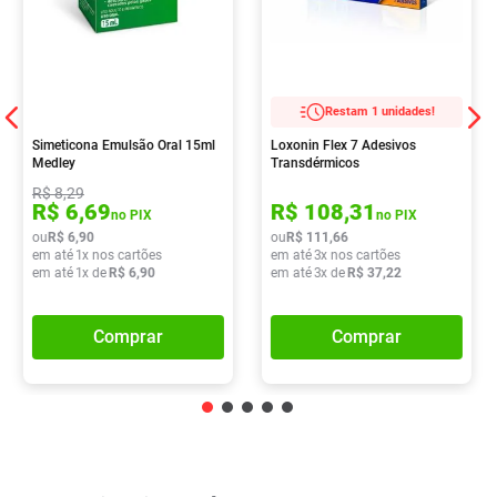
Restam 1 unidades!
Simeticona Emulsão Oral 15ml
Loxonin Flex 7 Adesivos
Medley
Transdérmicos
R$
8
,
29
R$
6
,
69
R$
108
,
31
no PIX
no PIX
ou
R$
6
,
90
ou
R$
111
,
66
em até
1
x nos cartões
em até
3
x nos cartões
em até
1
x de
R$
6
,
90
em até
3
x de
R$
37
,
22
Comprar
Comprar