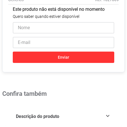
Absorvente
8
º
Este produto não está disponível no momento
Vitamina D
9
º
Quero saber quando estiver disponível
Lavitan
10
º
Enviar
Confira também
Descrição do produto