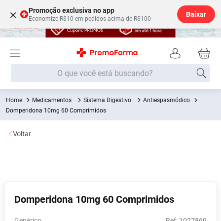
Promoção exclusiva no app
×
Baixar
Economize R$10 em pedidos acima de R$100
O que você está buscando?
Medicamentos
Sistema Digestivo
Antiespasmódico
Termos mais buscados
Domperidona 10mg 60 Comprimidos
Fralda
1
º
Voltar
Medley
2
º
Lenço Umedecido
3
º
Fralda Xg
4
º
Fralda G
5
º
Domperidona 10mg 60 Comprimidos
Shampoo
6
º
Desodorante
7
º
Genérico
:
1027869