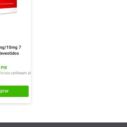
0mg/10mg 7
evestidos
 PIX
1
x nos cartões
em até
1
x de
R$
46
,
48
prar