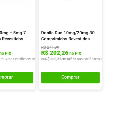
Tudo
Tiras para Teste
Lenços e Toalhas
Talcos
Esponjas
Umedecidas
Ver Tudo
Ver Tudo
Ver Tudo
Protetor de Colchão
10mg + 5mg 7
Donila Duo 10mg/20mg 30
Roupas Íntimas
 Revestidos
Comprimidos Revestidos
Ver Tudo
R$
241
,
99
R$
202
,
26
no PIX
no PIX
té
1
x nos cartões
em até
1
x de
ou
R$
R$
208
33
,
13
,
52
em até
6
x nos cartões
em até
6
x de
R$
34
,
75
mprar
Comprar