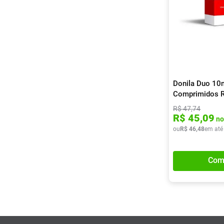
Donila Duo 1
Comprimidos R
R$
47
,
74
R$
45
,
09
no
ou
R$
46
,
48
em até
Com